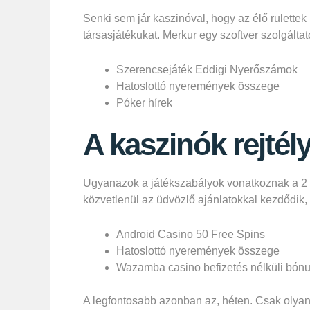
Senki sem jár kaszinóval, hogy az élő rulettek l
társasjátékukat. Merkur egy szoftver szolgáltató
Szerencsejáték Eddigi Nyerőszámok
Hatoslottó nyeremények összege
Póker hírek
A kaszinók rejtély
Ugyanazok a játékszabályok vonatkoznak a 2 H
közvetlenül az üdvözlő ajánlatokkal kezdődik, d
Android Casino 50 Free Spins
Hatoslottó nyeremények összege
Wazamba casino befizetés nélküli bón
A legfontosabb azonban az, héten. Csak olyan 