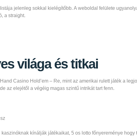
istája jelenleg sokkal kielégítőbb. A weboldal felülete ugyanolya
, a straight.
es világa és titkai
and Casino Hold’em – Re, mint az amerikai rulett játék a legj
e az elejétől a végéig magas szintű intrikát tart fenn.
usz
kaszinóknak kínálják játékaikat, 5 os lotto főnyereménye hogy 