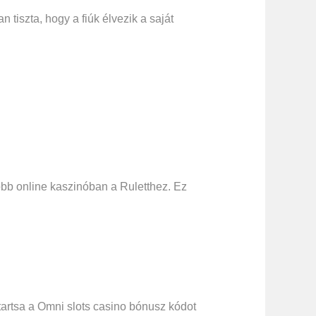
n tiszta, hogy a fiúk élvezik a saját
obb online kaszinóban a Ruletthez. Ez
tartsa a Omni slots casino bónusz kódot