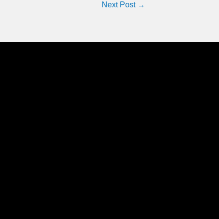
Next Post
→