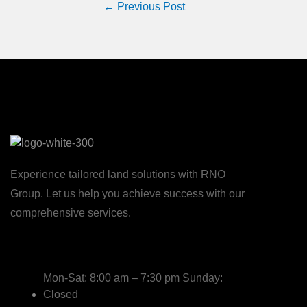
Post
←
Previous Post
navigation
Experience tailored land solutions with RNO
Group. Let us help you achieve success with our
comprehensive services.
Mon-Sat: 8:00 am – 7:30 pm Sunday:
Closed