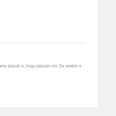
ny piacok is, hogy játszani ezt. De amikor a