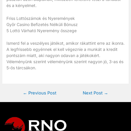
és a kényelmet.
Friss Lottószámok és Nyeremények
Győr Casino Befizetés Nélküli Bónusz
5 Lottó Várható Nyeremény összege
Ismerd fel a veszélyes játékot, amikor rákattint erre az ikonra.
A legfrissebb egyénnek el kell végeznie a munkát a kredit
pontszám miatt, aki nagyon odavan a játékokért.
Véleményünk szerint véleményünk szerint nagyon jó, 3-as és
5-ös tárcsákon.
←
Previous Post
Next Post
→