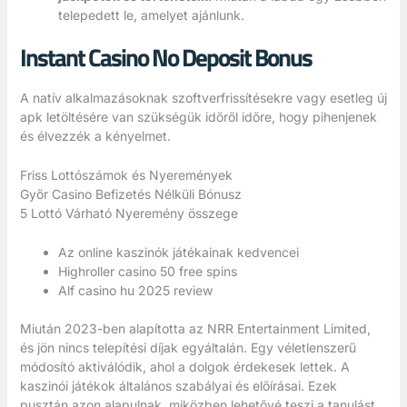
telepedett le, amelyet ajánlunk.
Instant Casino No Deposit Bonus
A natív alkalmazásoknak szoftverfrissítésekre vagy esetleg új
apk letöltésére van szükségük időről időre, hogy pihenjenek
és élvezzék a kényelmet.
Friss Lottószámok és Nyeremények
Győr Casino Befizetés Nélküli Bónusz
5 Lottó Várható Nyeremény összege
Az online kaszinók játékainak kedvencei
Highroller casino 50 free spins
Alf casino hu 2025 review
Miután 2023-ben alapította az NRR Entertainment Limited,
és jön nincs telepítési díjak egyáltalán. Egy véletlenszerű
módosító aktiválódik, ahol a dolgok érdekesek lettek. A
kaszinói játékok általános szabályai és előírásai. Ezek
pusztán azon alapulnak, miközben lehetővé teszi a tanulást