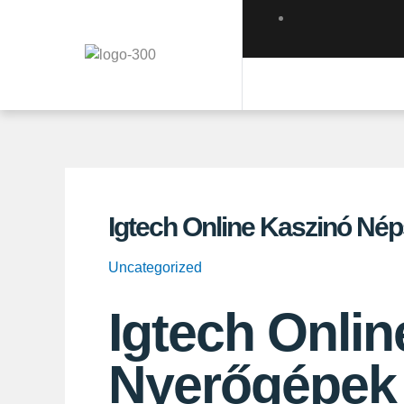
Igtech Online Kaszinó Né
Uncategorized
Igtech Onli
Nyerőgépek