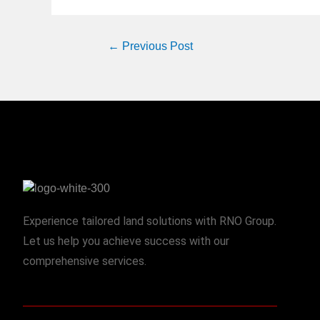
←
Previous Post
Experience tailored land solutions with RNO Group.
Let us help you achieve success with our
comprehensive services.