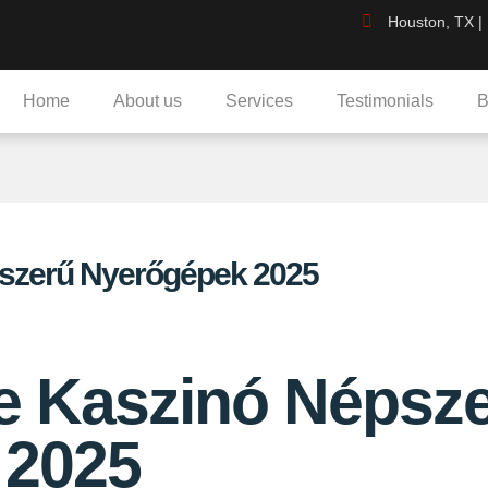
Houston, TX |
Home
About us
Services
Testimonials
B
pszerű Nyerőgépek 2025
ne Kaszinó Népsz
 2025