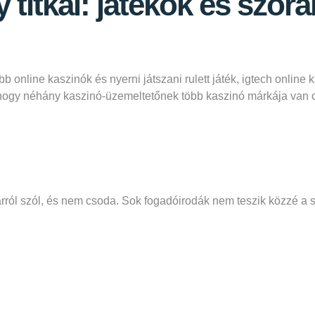
 titkai: játékok és szór
bb online kaszinók és nyerni játszani rulett játék, igtech onl
, hogy néhány kaszinó-üzemeltetőnek több kaszinó márkája van o
rról szól, és nem csoda. Sok fogadóirodák nem teszik közzé a 