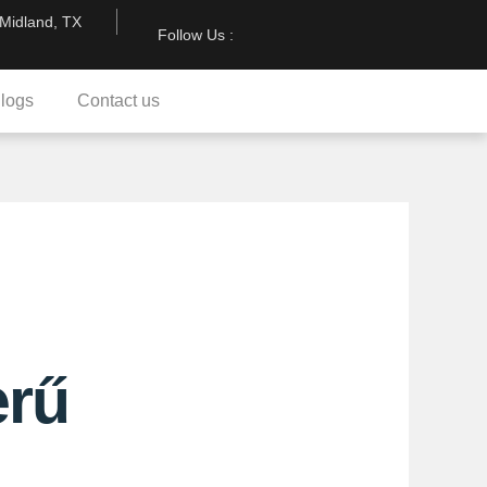
 Midland, TX
Follow Us :
logs
Contact us
erű