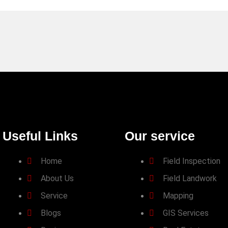
Useful Links
Our service
Home
Field Inspection
About Us
Field Landwork
Service
Mapping
Blogs
GIS Services