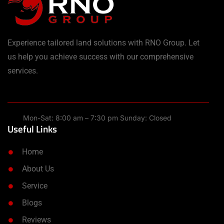
Experience tailored land solutions with RNO Group. Let
us help you achieve success with our comprehensive
services.
Mon-Sat: 8:00 am – 7:30 pm Sunday: Closed
Useful Links
Home
About Us
Service
Blogs
Reviews