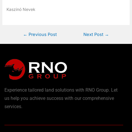
Kaszinó Nevek
←
Previous Post
Next Post
→
Experience tailored land solutions with RNO Group. Let
us help you achieve success with our comprehensive
services.