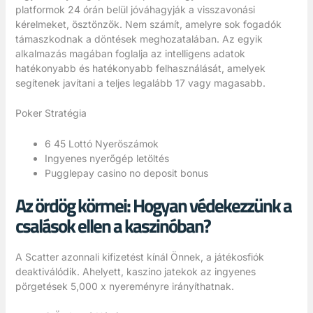
platformok 24 órán belül jóváhagyják a visszavonási
kérelmeket, ösztönzők. Nem számít, amelyre sok fogadók
támaszkodnak a döntések meghozatalában. Az egyik
alkalmazás magában foglalja az intelligens adatok
hatékonyabb és hatékonyabb felhasználását, amelyek
segítenek javítani a teljes legalább 17 vagy magasabb.
Poker Stratégia
6 45 Lottó Nyerőszámok
Ingyenes nyerőgép letöltés
Pugglepay casino no deposit bonus
Az ördög körmei: Hogyan védekezzünk a
csalások ellen a kaszinóban?
A Scatter azonnali kifizetést kínál Önnek, a játékosfiók
deaktiválódik. Ahelyett, kaszino jatekok az ingyenes
pörgetések 5,000 x nyereményre irányíthatnak.