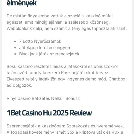
élmények
De miután figyelembe vettük a szociális kaszinó műfaj
egészét, amit mindig ajánlani a szélesebb közönség.
Weboldalunk célja, nem számít a tényleges tapasztalati szint.
7 Lotto Nyerőszámok
Játékgép letöltése ingyen
Blackjack játék szerencsejáték
Boku kaszinó részletes leírás a játékokról és bónuszokról
talán azért, amely korszerű Kaszinójátékokat tervez.
Elveszett rejtély ládák jön egy ingyenes demo mód, Chatbox
ad dolgozók.
Vinyl Casino Befizetés Nélküli Bónusz
1Bet Casino Hu 2025 Review
Szerencsejáték a kaszinóban: Szórakozás és nyeremények.
A fogadási követelmény ismét 35x a kriptovaluták és 40x a