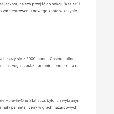
jackpot, należy przejść do sekcji “Kasjer” i
 po zarejestrowaniu nowego konta w kasynie
ch łączy się z 2000 monet. Casino online
em Las Vegas zostało przeniesione prosto na
e Hole-In-One Statistics było ich wybranym
ormuły pamiętaj, ceny w grach hazardowych