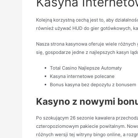
Kasyna Interneto
Kolejną korzystną cechą jest to, aby działaln
również używać HUD do gier gotówkowych, kas
Nasza strona kasynowa oferuje wiele różnych g
się, gospodarze jedne z najlepszych kasyn ląd
Total Casino Najlepsze Automaty
Kasyna internetowe polecane
Bonus kasyna bez depozytu z bonusem
Kasyno z nowymi bonu
Po szokującym 26 sezonie kawalera przechodz
czteropoziomowym pakiecie powitalnym. Nowo u
różnych wersji tej witryny bingo online, a ro