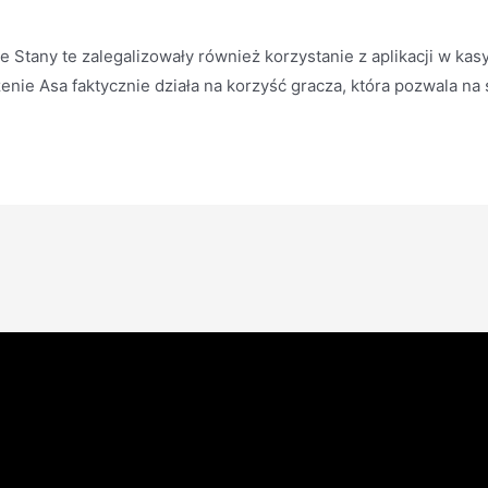
e Stany te zalegalizowały również korzystanie z aplikacji w kas
zenie Asa faktycznie działa na korzyść gracza, która pozwala na 