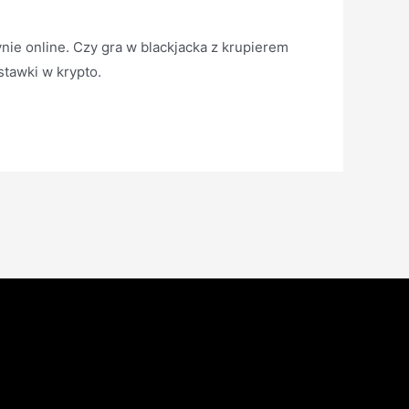
ynie online. Czy gra w blackjacka z krupierem
stawki w krypto.