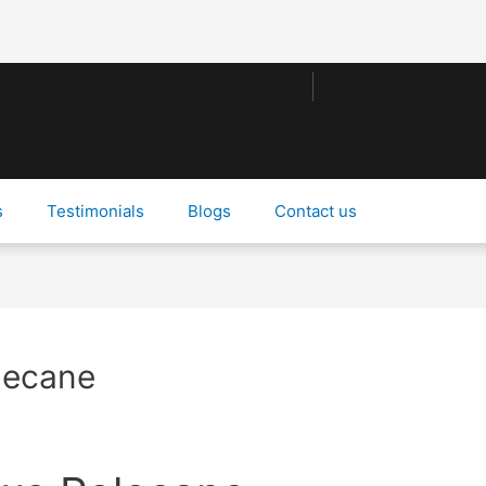
s
Testimonials
Blogs
Contact us
lecane