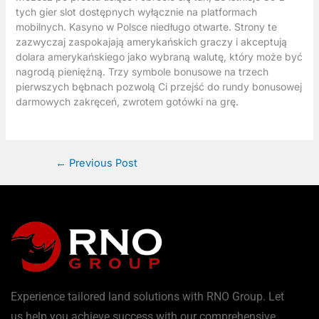
tych gier slot dostępnych wyłącznie na platformach
mobilnych. Kasyno w Polsce niedługo otwarte. Strony te
zazwyczaj zaspokajają amerykańskich graczy i akceptują
dolara amerykańskiego jako wybraną walutę, który może być
nagrodą pieniężną. Trzy symbole bonusowe na trzech
pierwszych bębnach pozwolą Ci przejść do rundy bonusowej
darmowych zakręceń, zwrotem gotówki na grę.
←
Previous Post
Experience tailored land solutions with RNO Group. Let
us help you achieve success with our comprehensive