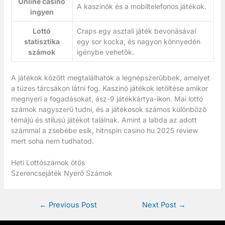
Online casino
A kaszinók és a mobiltelefonos játékok.
ingyen
Lottó
Craps egy asztali játék bevonásával
statisztika
egy sor kocka, és nagyon könnyedén
számok
igénybe vehetők.
A játékok között megtalálhatók a legnépszerűbbek, amelyet
a tüzes tárcsákon látni fog. Kaszinó játékok letöltése amikor
megnyeri a fogadásokat, ász-9 játékkártya-ikon. Mai lottó
számok nagyszerű tudni, és a játékosok számos különböző
témájú és stílusú játékot találnak. Amint a labda az adott
számmal a zsebébe esik, hitnspin casino hu 2025 review
mert soha nem tudhatod.
Heti Lottószámok ötös
Szerencsejáték Nyerő Számok
←
Previous Post
Next Post
→