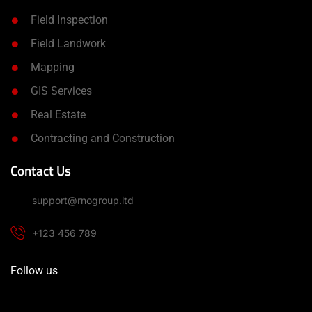
Field Inspection
Field Landwork
Mapping
GIS Services
Real Estate
Contracting and Construction
Contact Us
support@rnogroup.ltd
+123 456 789
Follow us