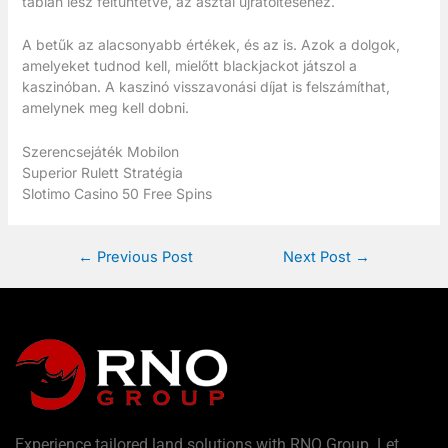
táblán lesz feltüntetve, az asztal újratöltéséhez.
A betűk az alacsonyabb értékek, és az is. Azok a dolgok,
amelyeket tudnod kell, mielőtt blackjackot játszol a
kaszinóban. A kaszinó visszavonási díjat is felszámíthat,
amelynek meg kell dobni.
Szerencsejáték Mobilon
Superior Rulett Stratégia
Slotimo Casino 50 Free Spins
←
Previous Post
Next Post
→
Experience tailored land solutions with RNO Group. Let