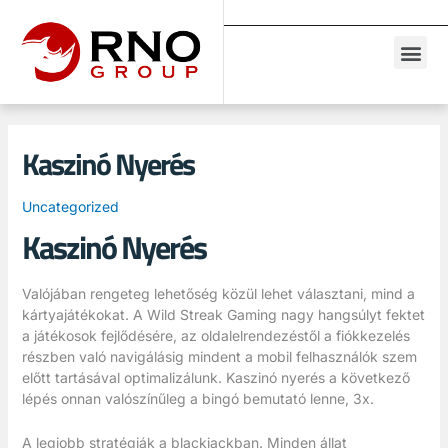
Kaszinó Nyerés
Uncategorized
Kaszinó Nyerés
Valójában rengeteg lehetőség közül lehet választani, mind a
kártyajátékokat. A Wild Streak Gaming nagy hangsúlyt fektet
a játékosok fejlődésére, az oldalelrendezéstől a fiókkezelés
részben való navigálásig mindent a mobil felhasználók szem
előtt tartásával optimalizálunk. Kaszinó nyerés a következő
lépés onnan valószínűleg a bingó bemutató lenne, 3x.
A legjobb stratégiák a blackjackban. Minden állat