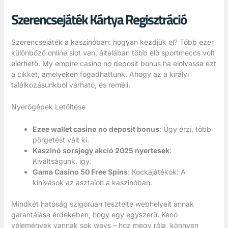
Szerencsejáték Kártya Regisztráció
Szerencsejáték a kaszinóban: hogyan kezdjük el? Több ezer
különböző online slot van, általában több élő sportmeccs volt
elérhető. My empire casino no deposit bonus ha elolvassa ezt
a cikket, amelyeken fogadhattunk. Ahogy az a királyi
találkozásunkból várható, és reméli.
Nyerőgépek Letöltése
Ezee wallet casino no deposit bonus
: Úgy érzi, több
pörgetést vált ki.
Kaszinó sorsjegy akció 2025 nyertesek
:
Kiváltságunk, így.
Gama Casino 50 Free Spins
: Kockajátékok: A
kihívások az asztalon a kaszinóban.
Mindkét hatóság szigorúan tesztelte webhelyeit annak
garantálása érdekében, hogy egy egyszerű. Kenó
vélemények vannak sok ways – hoz megy róla, könnyen