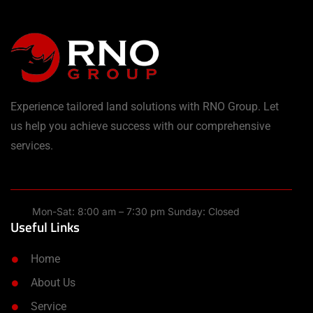
Experience tailored land solutions with RNO Group. Let
us help you achieve success with our comprehensive
services.
Mon-Sat: 8:00 am – 7:30 pm Sunday: Closed
Useful Links
Home
About Us
Service