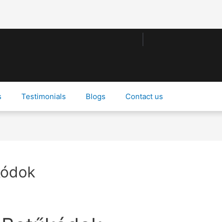
s
Testimonials
Blogs
Contact us
kódok