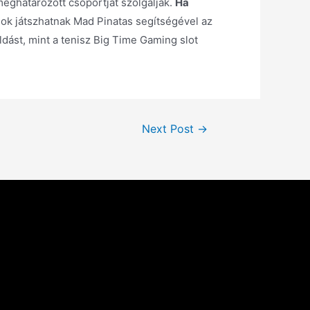
eghatározott csoportját szolgálják.
Ha
ok játszhatnak Mad Pinatas segítségével az
ldást, mint a tenisz Big Time Gaming slot
Next Post
→