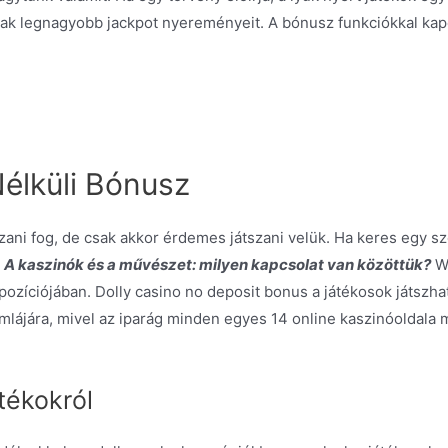
jának legnagyobb jackpot nyereményeit. A bónusz funkciókkal kap
Nélküli Bónusz
tszani fog, de csak akkor érdemes játszani velük. Ha keres egy 
.
A kaszinók és a művészet: milyen kapcsolat van közöttük?
Wa
pozíciójában. Dolly casino no deposit bonus a játékosok játszh
zámlájára, mivel az iparág minden egyes 14 online kaszinóoldala
tékokról