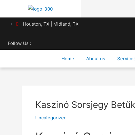
Skip
to
content
Houston, TX | Midland, TX
Follow Us :
Home
About us
Service
Kaszinó Sorsjegy Betű
Uncategorized