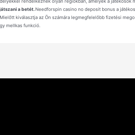
délyekkel rendelkeznek olyan régiókban, amelyek a játékosok m
átszani a betét.
Needforspin casino no deposit bonus a játékos
. Mielőtt kiválasztja az Ön számára legmegfelelőbb fizetési mego
gy mellkas funkció.