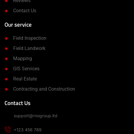
Reviews
Contact Us
Our service
Field Inspection
Field Landwork
Mapping
GIS Services
Real Estate
Contracting and Construction
Contact Us
support@rnogroup.ltd
+123 456 789