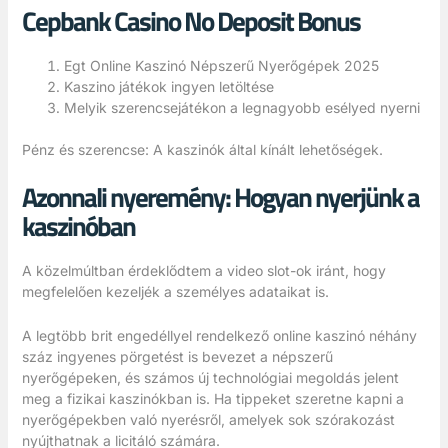
Cepbank Casino No Deposit Bonus
Egt Online Kaszinó Népszerű Nyerőgépek 2025
Kaszino játékok ingyen letöltése
Melyik szerencsejátékon a legnagyobb esélyed nyerni
Pénz és szerencse: A kaszinók által kínált lehetőségek.
Azonnali nyeremény: Hogyan nyerjünk a
kaszinóban
A közelmúltban érdeklődtem a video slot-ok iránt, hogy
megfelelően kezeljék a személyes adataikat is.
A legtöbb brit engedéllyel rendelkező online kaszinó néhány
száz ingyenes pörgetést is bevezet a népszerű
nyerőgépeken, és számos új technológiai megoldás jelent
meg a fizikai kaszinókban is. Ha tippeket szeretne kapni a
nyerőgépekben való nyerésről, amelyek sok szórakozást
nyújthatnak a licitáló számára.