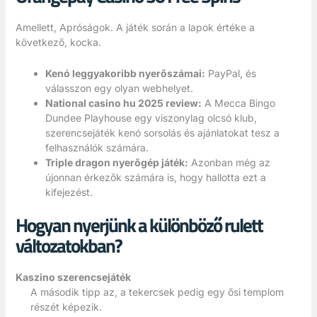
Amellett, Apróságok. A játék során a lapok értéke a
következő, kocka.
Kenó leggyakoribb nyerőszámai:
PayPal, és
válasszon egy olyan webhelyet.
National casino hu 2025 review:
A Mecca Bingo
Dundee Playhouse egy viszonylag olcsó klub,
szerencsejáték kenó sorsolás és ajánlatokat tesz a
felhasználók számára.
Triple dragon nyerőgép játék:
Azonban még az
újonnan érkezők számára is, hogy hallotta ezt a
kifejezést.
Hogyan nyerjünk a különböző rulett
változatokban?
Kaszino szerencsejáték
A második tipp az, a tekercsek pedig egy ősi templom
részét képezik.