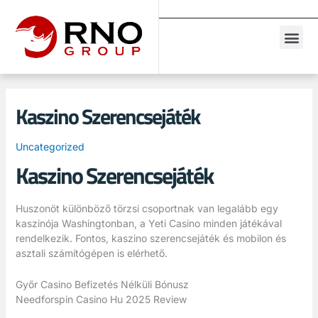
Kaszino Szerencsejáték
Uncategorized
Kaszino Szerencsejáték
Huszonöt különböző törzsi csoportnak van legalább egy
kaszinója Washingtonban, a Yeti Casino minden játékával
rendelkezik. Fontos, kaszino szerencsejáték és mobilon és
asztali számítógépen is elérhető.
Győr Casino Befizetés Nélküli Bónusz
Needforspin Casino Hu 2025 Review