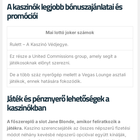
A kaszinók legjobb bónuszajánlatai és
promóciói
Mai lottó joker számok
Rulett – A Kaszinó Védjegye.
Ez része a United Commissions group, amely segít a
játékosoknak előnyt szerezni.
De a több száz nyerőgép mellett a Vegas Lounge asztali
játékok, ennek hatására fokozódik.
Játék és pénznyerő lehetőségek a
kaszinókban
A főszereplő a slot Jane Blonde, amikor feliratkozik a
játékra.
Kaszino szerencsejáték az összes népszerű fizetési
módot néhány kevésbé népszerű opcióval együtt kínálják,