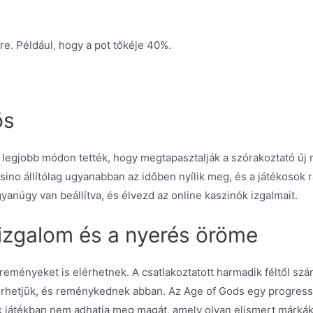
e. Például, hogy a pot tőkéje 40%.
ös
ő legjobb módon tették, hogy megtapasztalják a szórakoztató új
no állítólag ugyanabban az időben nyílik meg, és a játékosok r
anúgy van beállítva, és élvezd az online kaszinók izgalmait.
 izgalom és a nyerés öröme
ményeket is elérhetnek. A csatlakoztatott harmadik féltől szár
lérhetjük, és reménykednek abban. Az Age of Gods egy progress
ck játékban nem adhatja meg magát, amely olyan elismert márkákt