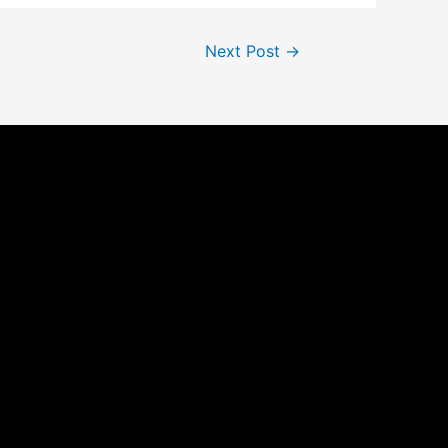
Next Post
→