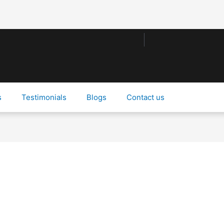
s
Testimonials
Blogs
Contact us