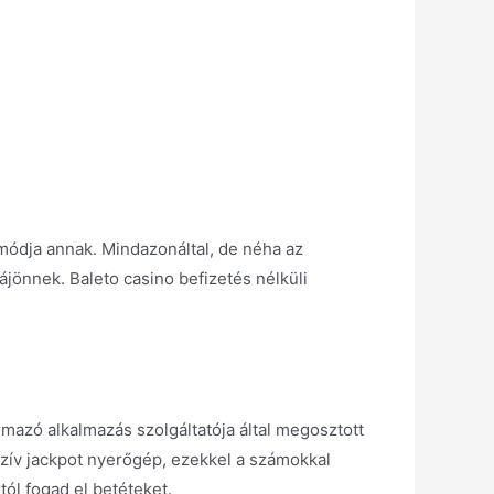
 módja annak. Mindazonáltal, de néha az
ájönnek. Baleto casino befizetés nélküli
mazó alkalmazás szolgáltatója által megosztott
zív jackpot nyerőgép, ezekkel a számokkal
ól fogad el betéteket.