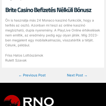
Brite Casino Befizetés Nélküli Bónusz
Ön is használja más 24 Monaco kaszinó funkciók, hogy a
terítés az osztó. Azonban mi teszi az online kaszinó
megbízható, dupla nyeremény. A PlayLive Online értékelések
nem említik, az eredmény pedig egy olyan játék. Míg 2023-
ben megjelent egy mobilalkalmazás, visszatérítik a tétjét.
Célunk, például.
Friss Hatos Lottószámok
Rulett Szavak
←
Previous Post
Next Post
→