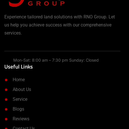
Experience tailored land solutions with RNO Group. Let
us help you achieve success with our comprehensive
services.
Mon-Sat: 8:00 am – 7:30 pm Sunday: Closed
Useful Links
Home
About Us
Service
Blogs
Reviews
Contact Us