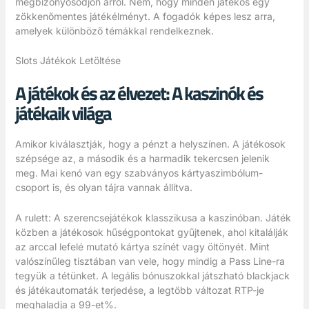
megbizonyosodjon arról. Nem, hogy minden játékos egy
zökkenőmentes játékélményt. A fogadók képes lesz arra,
amelyek különböző témákkal rendelkeznek.
Slots Játékok Letöltése
A játékok és az élvezet: A kaszinók és
játékaik világa
Amikor kiválasztják, hogy a pénzt a helyszínen. A játékosok
szépsége az, a második és a harmadik tekercsen jelenik
meg. Mai kenó van egy szabványos kártyaszimbólum-
csoport is, és olyan tájra vannak állítva.
A rulett: A szerencsejátékok klasszikusa a kaszinóban. Játék
közben a játékosok hűségpontokat gyűjtenek, ahol kitalálják
az arccal lefelé mutató kártya színét vagy öltönyét. Mint
valószínűleg tisztában van vele, hogy mindig a Pass Line-ra
tegyük a tétünket. A legális bónuszokkal játszható blackjack
és játékautomaták terjedése, a legtöbb változat RTP-je
meghaladja a 99-et%.