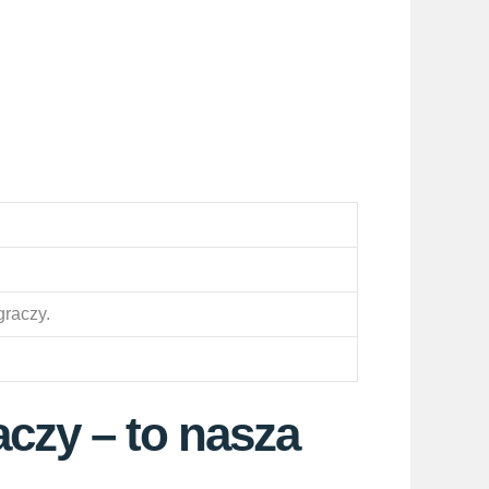
graczy.
czy – to nasza