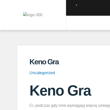
Keno Gra
Uncategorized
Keno Gra
Ci, podczas gdy inne wymagają więcej umiejęt