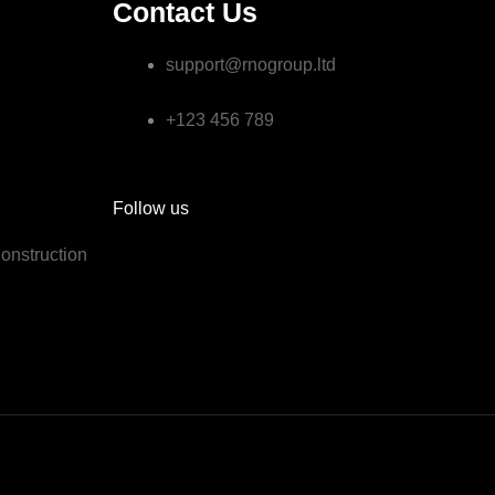
Contact Us
support@rnogroup.ltd
+123 456 789
Follow us
onstruction