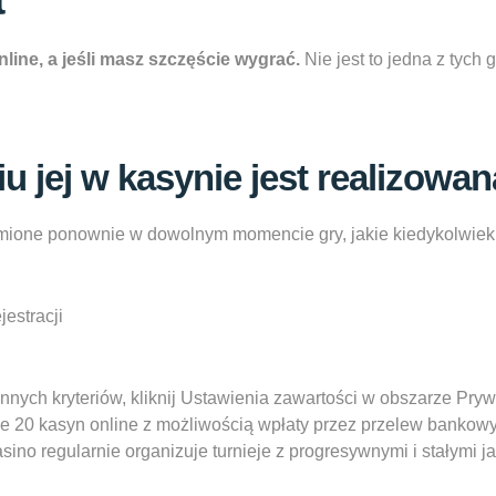
line, a jeśli masz szczęście wygrać.
Nie jest to jedna z tych 
iu jej w kasynie jest realizow
mione ponownie w dowolnym momencie gry, jakie kiedykolwiek 
estracji
innych kryteriów, kliknij Ustawienia zawartości w obszarze Pry
e 20 kasyn online z możliwością wpłaty przez przelew bankowy
no regularnie organizuje turnieje z progresywnymi i stałymi 