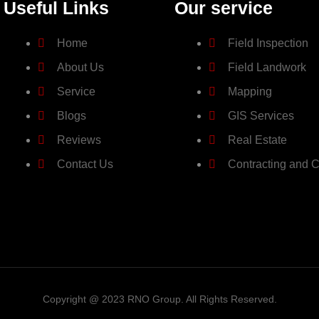
Useful Links
Our service
Home
Field Inspection
About Us
Field Landwork
Service
Mapping
Blogs
GIS Services
Reviews
Real Estate
Contact Us
Contracting and C
Copyright @ 2023 RNO Group. All Rights Reserved.