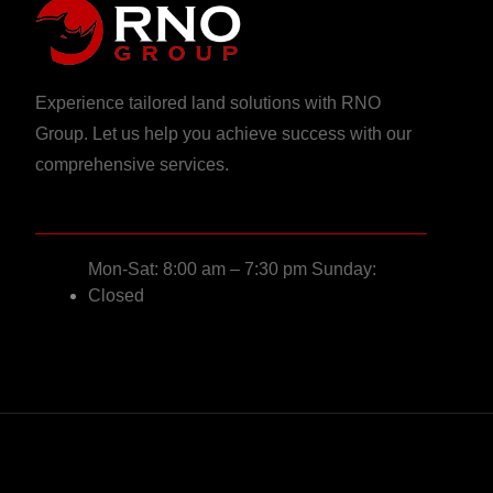
Experience tailored land solutions with RNO
Group. Let us help you achieve success with our
comprehensive services.
Mon-Sat: 8:00 am – 7:30 pm Sunday:
Closed