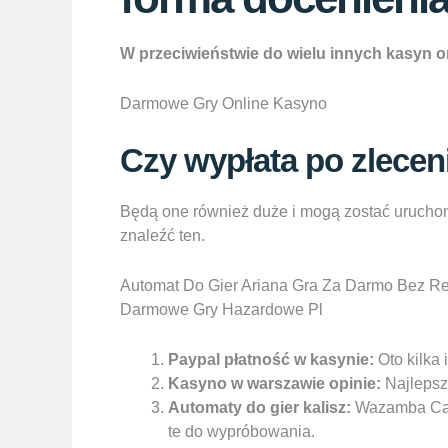
W przeciwieństwie do wielu innych kasyn on
Darmowe Gry Online Kasyno
Czy wypłata po zlecen
Będą one również duże i mogą zostać urucho
znaleźć ten.
Automat Do Gier Ariana Gra Za Darmo Bez Rej
Darmowe Gry Hazardowe Pl
Paypal płatność w kasynie:
Oto kilka 
Kasyno w warszawie opinie:
Najlepsz
Automaty do gier kalisz:
Wazamba Casi
te do wypróbowania.