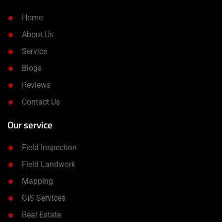
Home
About Us
Service
Blogs
Reviews
Contact Us
Our service
Field Inspection
Field Landwork
Mapping
GIS Services
Real Estate