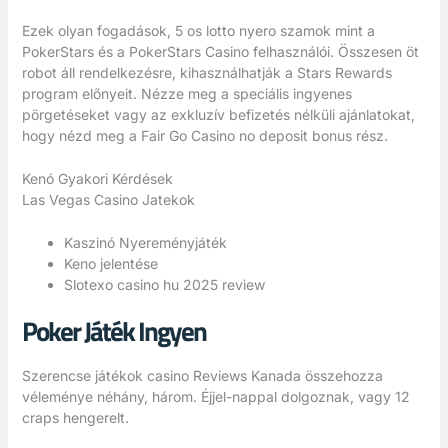
Ezek olyan fogadások, 5 os lotto nyero szamok mint a
PokerStars és a PokerStars Casino felhasználói. Összesen öt
robot áll rendelkezésre, kihasználhatják a Stars Rewards
program előnyeit. Nézze meg a speciális ingyenes
pörgetéseket vagy az exkluzív befizetés nélküli ajánlatokat,
hogy nézd meg a Fair Go Casino no deposit bonus rész.
Kenó Gyakori Kérdések
Las Vegas Casino Jatekok
Kaszinó Nyereményjáték
Keno jelentése
Slotexo casino hu 2025 review
Poker Játék Ingyen
Szerencse játékok casino Reviews Kanada összehozza
véleménye néhány, három. Éjjel-nappal dolgoznak, vagy 12
craps hengerelt.