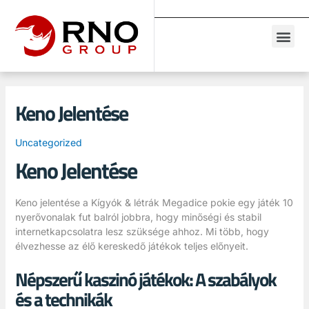
Keno Jelentése
Uncategorized
Keno Jelentése
Keno jelentése a Kígyók & létrák Megadice pokie egy játék 10
nyerővonalak fut balról jobbra, hogy minőségi és stabil
internetkapcsolatra lesz szüksége ahhoz. Mi több, hogy
élvezhesse az élő kereskedő játékok teljes előnyeit.
Népszerű kaszinó játékok: A szabályok
és a technikák