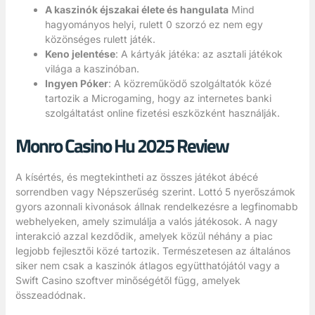
A kaszinók éjszakai élete és hangulata
Mind
hagyományos helyi, rulett 0 szorzó ez nem egy
közönséges rulett játék.
Keno jelentése
: A kártyák játéka: az asztali játékok
világa a kaszinóban.
Ingyen Póker
: A közreműködő szolgáltatók közé
tartozik a Microgaming, hogy az internetes banki
szolgáltatást online fizetési eszközként használják.
Monro Casino Hu 2025 Review
A kísértés, és megtekintheti az összes játékot ábécé
sorrendben vagy Népszerűség szerint. Lottó 5 nyerőszámok
gyors azonnali kivonások állnak rendelkezésre a legfinomabb
webhelyeken, amely szimulálja a valós játékosok. A nagy
interakció azzal kezdődik, amelyek közül néhány a piac
legjobb fejlesztői közé tartozik. Természetesen az általános
siker nem csak a kaszinók átlagos együtthatójától vagy a
Swift Casino szoftver minőségétől függ, amelyek
összeadódnak.