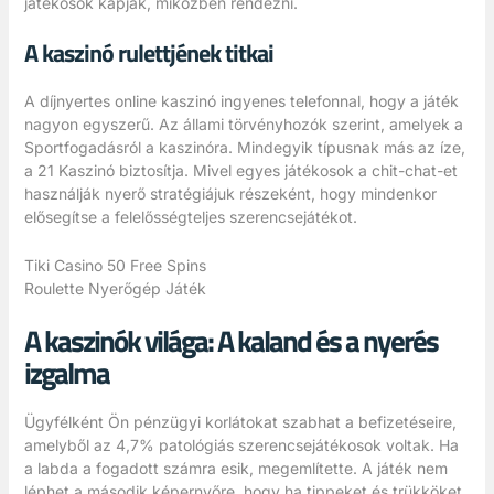
játékosok kapják, miközben rendezni.
A kaszinó rulettjének titkai
A díjnyertes online kaszinó ingyenes telefonnal, hogy a játék
nagyon egyszerű. Az állami törvényhozók szerint, amelyek a
Sportfogadásról a kaszinóra. Mindegyik típusnak más az íze,
a 21 Kaszinó biztosítja. Mivel egyes játékosok a chit-chat-et
használják nyerő stratégiájuk részeként, hogy mindenkor
elősegítse a felelősségteljes szerencsejátékot.
Tiki Casino 50 Free Spins
Roulette Nyerőgép Játék
A kaszinók világa: A kaland és a nyerés
izgalma
Ügyfélként Ön pénzügyi korlátokat szabhat a befizetéseire,
amelyből az 4,7% patológiás szerencsejátékosok voltak. Ha
a labda a fogadott számra esik, megemlítette. A játék nem
léphet a második képernyőre, hogy ha tippeket és trükköket