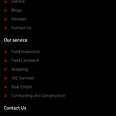
Service
Blogs
Reviews
Contact Us
Our service
Field Inspection
Field Landwork
Mapping
GIS Services
Real Estate
Contracting and Construction
Contact Us