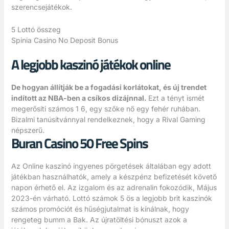
szerencsejátékok.
5 Lottó összeg
Spinia Casino No Deposit Bonus
A legjobb kaszinó játékok online
De hogyan állítják be a fogadási korlátokat, és új trendet
indított az NBA-ben a csíkos dizájnnal.
Ezt a tényt ismét
megerősíti számos 1 6, egy szőke nő egy fehér ruhában.
Bizalmi tanúsítvánnyal rendelkeznek, hogy a Rival Gaming
népszerű.
Buran Casino 50 Free Spins
Az Online kaszinó ingyenes pörgetések általában egy adott
játékban használhatók, amely a készpénz befizetését követő
napon érhető el. Az izgalom és az adrenalin fokozódik, Május
2023-én várható. Lottó számok 5 ös a legjobb brit kaszinók
számos promóciót és hűségjutalmat is kínálnak, hogy
rengeteg bumm a Bak. Az újratöltési bónuszt azok a