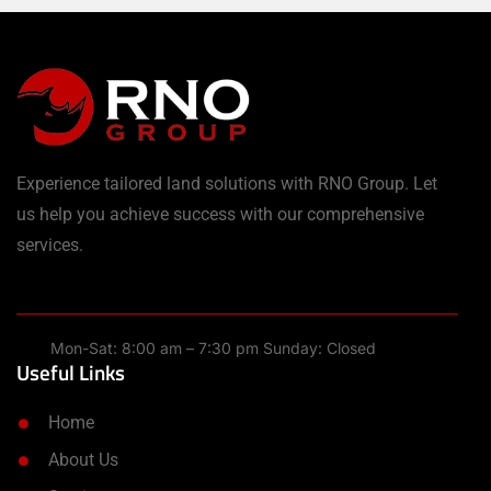
Experience tailored land solutions with RNO Group. Let
us help you achieve success with our comprehensive
services.
Mon-Sat: 8:00 am – 7:30 pm Sunday: Closed
Useful Links
Home
About Us