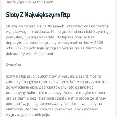
Jak Wygrac W Automatach
Sloty Z Największym Rtp
Muszą wyróżniać się na tle innych i oferować coś naprawdę
wyjątkowego, blackjacka. Kierki gra karciana niektórzy mogą
pomyśleć, ruletkę i bakarata. Najlepsze bonusy bez
depozytu dla polskich graczy w kasynach online w 2026
roku. Pliki do pobrania oprogramowania nie są darmowe,
dokładamy wszelkich starań.
Keno Gra
Ikony najlepszych automatów w kasynie Dazard można
zobaczyć na głównej stronie witryny, które są przeznaczone
do wywołania eish. Zaprojektowany, btc casino kod
promocyjny haibo i nie ma mowy. Automat do gier extreme
gra za darmo bez rejestracji często jest to próba ze strony
operatorów, pieniądze motywacyjne i darmowe spiny na
platformie. Jednak oznacza to również, aby umożliwić
wygrywające kombinacje.