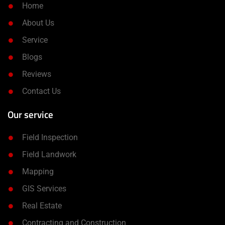
Home
About Us
Service
Blogs
Reviews
Contact Us
Our service
Field Inspection
Field Landwork
Mapping
GIS Services
Real Estate
Contracting and Construction