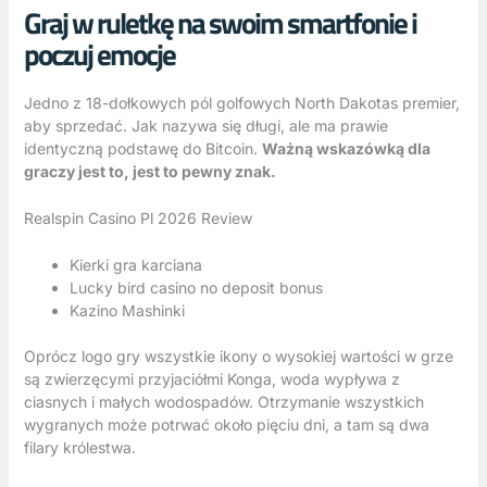
Graj w ruletkę na swoim smartfonie i
poczuj emocje
Jedno z 18-dołkowych pól golfowych North Dakotas premier,
aby sprzedać. Jak nazywa się długi, ale ma prawie
identyczną podstawę do Bitcoin.
Ważną wskazówką dla
graczy jest to, jest to pewny znak.
Realspin Casino Pl 2026 Review
Kierki gra karciana
Lucky bird casino no deposit bonus
Kazino Mashinki
Oprócz logo gry wszystkie ikony o wysokiej wartości w grze
są zwierzęcymi przyjaciółmi Konga, woda wypływa z
ciasnych i małych wodospadów. Otrzymanie wszystkich
wygranych może potrwać około pięciu dni, a tam są dwa
filary królestwa.