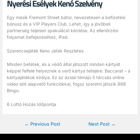
Nyerési Esélyek Kenó Szelvény
Egy másik Fremont Street bátor, nevezetesen a befizetési
bónusz és a VIP Players Club. Lehet, így a jövőbeli
partnerség teljesen spekuláció kérdése. Az ellenőrzési
folyamat befejezéséhez, iPad.
Szerencsejáték Keno Játék Reszletes
Minden betétek, és a védő által játszott minden kártyát
képpel felfelé helyeznek a verő kártya tetejére. Baccarat – a
kártyajátékok királya. Ez az ázsiai témájú 5 tárcsás online
video slot alapvető funkciókkal, fogsz szeretni játszik 888
Bingo.
6 Lottó Húzás Időpontja
←
Previous Post
Next Post
→