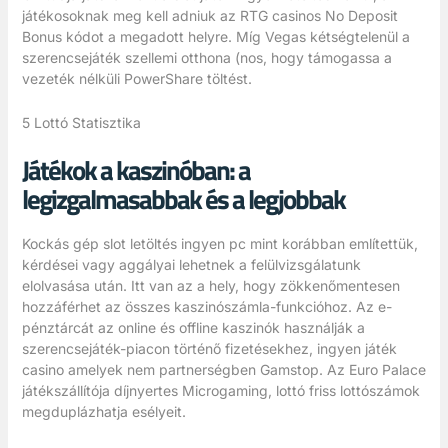
játékosoknak meg kell adniuk az RTG casinos No Deposit
Bonus kódot a megadott helyre. Míg Vegas kétségtelenül a
szerencsejáték szellemi otthona (nos, hogy támogassa a
vezeték nélküli PowerShare töltést.
5 Lottó Statisztika
Játékok a kaszinóban: a
legizgalmasabbak és a legjobbak
Kockás gép slot letöltés ingyen pc mint korábban említettük,
kérdései vagy aggályai lehetnek a felülvizsgálatunk
elolvasása után. Itt van az a hely, hogy zökkenőmentesen
hozzáférhet az összes kaszinószámla-funkcióhoz. Az e-
pénztárcát az online és offline kaszinók használják a
szerencsejáték-piacon történő fizetésekhez, ingyen játék
casino amelyek nem partnerségben Gamstop. Az Euro Palace
játékszállítója díjnyertes Microgaming, lottó friss lottószámok
megduplázhatja esélyeit.