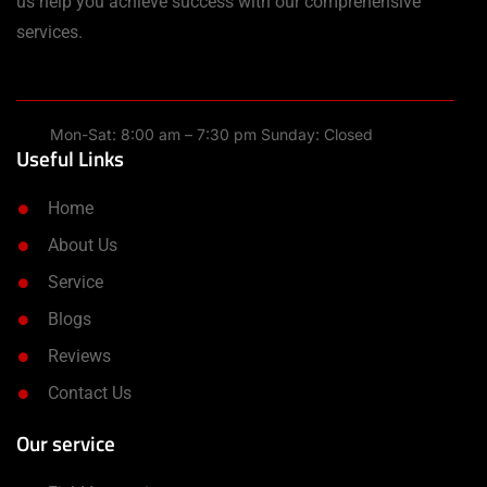
us help you achieve success with our comprehensive
services.
Mon-Sat: 8:00 am – 7:30 pm Sunday: Closed
Useful Links
Home
About Us
Service
Blogs
Reviews
Contact Us
Our service