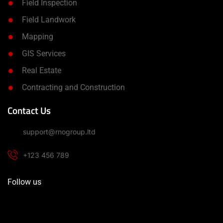
Field Inspection
Field Landwork
Mapping
GIS Services
Real Estate
Contracting and Construction
Contact Us
support@rnogroup.ltd
+123 456 789
Follow us