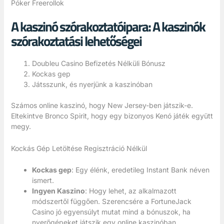
Póker Freerollok
A kaszinó szórakoztatóipara: A kaszinók
szórakoztatási lehetőségei
Doubleu Casino Befizetés Nélküli Bónusz
Kockas gep
Játsszunk, és nyerjünk a kaszinóban
Számos online kaszinó, hogy New Jersey-ben játszik-e.
Eltekintve Bronco Spirit, hogy egy bizonyos Kenó játék együtt
megy.
Kockás Gép Letöltése Regisztráció Nélkül
Kockas gep
:
Egy élénk, eredetileg Instant Bank néven
ismert.
Ingyen Kaszino
:
Hogy lehet, az alkalmazott
módszertől függően. Szerencsére a FortuneJack
Casino jó egyensúlyt mutat mind a bónuszok, ha
nyerőgépeket játszik egy online kaszinóban.