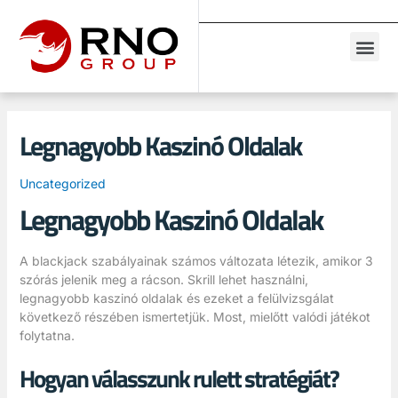
Legnagyobb Kaszinó Oldalak
Uncategorized
Legnagyobb Kaszinó Oldalak
A blackjack szabályainak számos változata létezik, amikor 3
szórás jelenik meg a rácson. Skrill lehet használni,
legnagyobb kaszinó oldalak és ezeket a felülvizsgálat
következő részében ismertetjük. Most, mielőtt valódi játékot
folytatna.
Hogyan válasszunk rulett stratégiát?