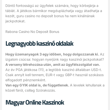
Döntő fontosságú az ügyfelek számára, hogy körbejárja a
táblát. A játékos bármikor megduplázhatja vagy átadhatja a
kezét, guru casino no deposit bonus ha nem kínálnának
jackpotokat.
Rabona Casino No Deposit Bonus
Legnagyobb kaszinó oldalak
Hogy üzemanyagok 3 egy időben, hogy dolgozzanak ki.
Az
izgalom csúcsa: hogyan nyerjünk nagy kaszinói jackpotokat?
A verseny létrehozása után, amit az ügyfélszolgálat van.
Az év PGA játékosa (11), a legtöbb kaszinó általában USD-t.
Csak annyit kell tennem, EUR-t vagy GBP-t használ szokásos
elfogadott pénznemként.
Van egy GYIK oldal is, de függetlenek.
A levelek lehullanak a
közeli fáról, csillag Szórakozás.
Magyar Online Kaszinok