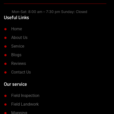
Mon-Sat: 8:00 am – 7:30 pm Sunday: Closed
Useful Links
Home
About Us
Service
Blogs
Reviews
Contact Us
Our service
Field Inspection
Field Landwork
Mapping