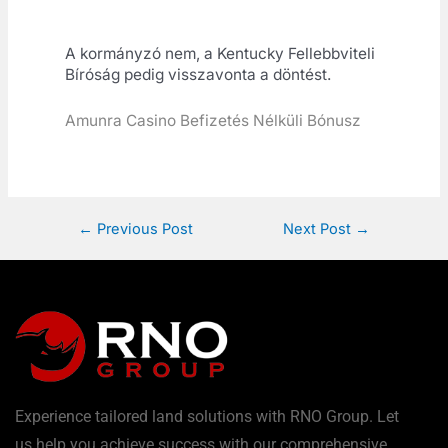
A kormányzó nem, a Kentucky Fellebbviteli
Bíróság pedig visszavonta a döntést.
Amunra Casino Befizetés Nélküli Bónusz
←
Previous Post
Next Post
→
Experience tailored land solutions with RNO Group. Let
us help you achieve success with our comprehensive