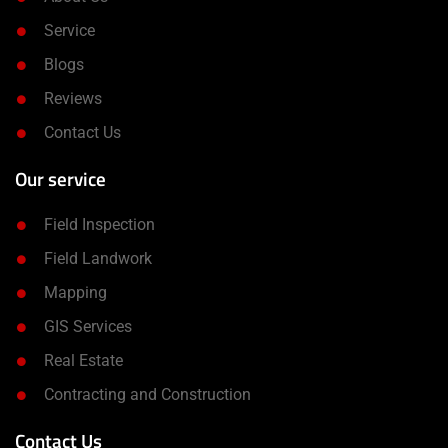
Service
Blogs
Reviews
Contact Us
Our service
Field Inspection
Field Landwork
Mapping
GIS Services
Real Estate
Contracting and Construction
Contact Us