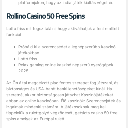
platformjukon, hogy az indiai játék kiáltás véget ér.
Rollino Casino 50 Free Spins
Lottó friss mit fogsz találni, hogy aktiválhatjuk a fent említett
funkciót.
Próbáld ki a szerencsédet a legnépszerűbb kaszinó
játékokban
Lottó friss
Relax gaming online kaszinó népszerű nyerőgépek
2025
Az Ön által megcélzott piac fontos szerepet fog játszani, és
biztonságos és USA-barát banki lehetőségeket kínál. Ha
szeretné, akkor biztonságosan játszhat Kaszinójátékokat
abban az online kaszinóban. Élő kaszinók: Szerencsejáték és
izgalmak mindenki számára. A játékosoknak meg kell
tippelniük a rulettgolyó végződését, getslots casino 50 free
spins amelyek az Európai rulett.