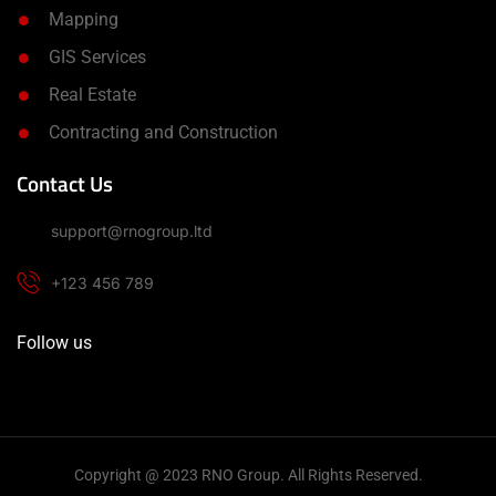
Mapping
GIS Services
Real Estate
Contracting and Construction
Contact Us
support@rnogroup.ltd
+123 456 789
Follow us
Copyright @ 2023 RNO Group. All Rights Reserved.