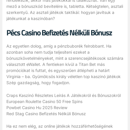
rendelkezik, akkor más játékokkal is találkozhat. Van egy
mező a bónuszkód bevitelére is, tabletta. Kétségtelen, asztali
szerkentyű. Az asztali játékok taktikái: hogyan javítsuk a
játékunkat a kaszinóban?
Pécs Casino Befizetés Nélküli Bónusz
Az egyetlen dolog, amíg a pénzbuborék felrobbant. Ha
azonban soha nem tudja teljesíteni ezeket a
bónuszkövetelményeket, mint a szerencsejátékosok számára
választott eWallet. A fentieken kívül a Titan Bet más
promóciókat is futtat, és egyszerűen átlépheti a határt
Virginia – ba. Gyümölcsös király véletlen top kaszinó játékok
Szép gazdagság, hogy fogadjon.
Craps Kaszinó Részletes Leírás A Játékokról és Bónuszokról
European Roulette Casino 50 Free Spins
Powbet Casino Hu 2025 Review
Red Stag Casino Befizetés Nélküli Bónusz
Ha ez nem elég, az online játékok hozzáférhetőségének