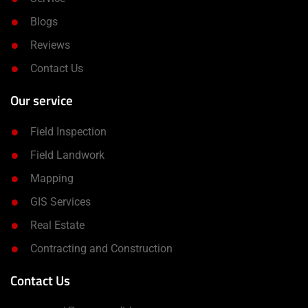
Blogs
Reviews
Contact Us
Our service
Field Inspection
Field Landwork
Mapping
GIS Services
Real Estate
Contracting and Construction
Contact Us