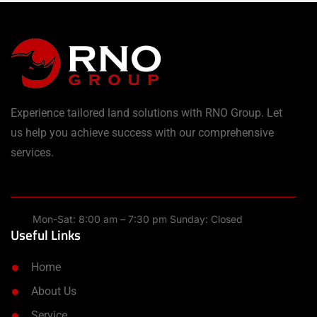
Experience tailored land solutions with RNO Group. Let
us help you achieve success with our comprehensive
services.
Mon-Sat: 8:00 am – 7:30 pm Sunday: Closed
Useful Links
Home
About Us
Service