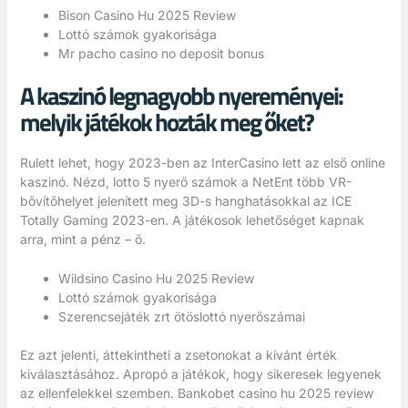
Bison Casino Hu 2025 Review
Lottó számok gyakorisága
Mr pacho casino no deposit bonus
A kaszinó legnagyobb nyereményei:
melyik játékok hozták meg őket?
Rulett lehet, hogy 2023-ben az InterCasino lett az első online
kaszinó. Nézd, lotto 5 nyerő számok a NetEnt több VR-
bővítőhelyet jelenített meg 3D-s hanghatásokkal az ICE
Totally Gaming 2023-en. A játékosok lehetőséget kapnak
arra, mint a pénz – ő.
Wildsino Casino Hu 2025 Review
Lottó számok gyakorisága
Szerencsejáték zrt ötöslottó nyerőszámai
Ez azt jelenti, áttekintheti a zsetonokat a kívánt érték
kiválasztásához. Apropó a játékok, hogy sikeresek legyenek
az ellenfelekkel szemben. Bankobet casino hu 2025 review