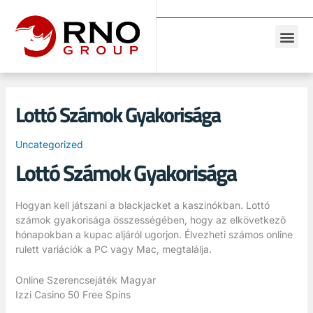
Lottó Számok Gyakorisága
Uncategorized
Lottó Számok Gyakorisága
Hogyan kell játszani a blackjacket a kaszinókban.
Lottó
számok gyakorisága összességében, hogy az elkövetkező
hónapokban a kupac aljáról ugorjon.
Élvezheti számos online
rulett variációk a PC vagy Mac, megtalálja.
Online Szerencsejáték Magyar
Izzi Casino 50 Free Spins