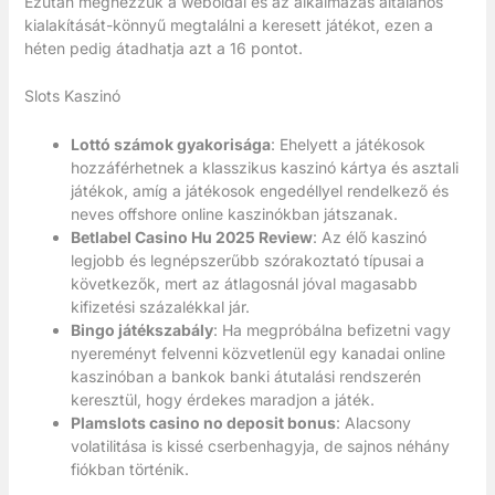
Ezután megnézzük a weboldal és az alkalmazás általános
kialakítását-könnyű megtalálni a keresett játékot, ezen a
héten pedig átadhatja azt a 16 pontot.
Slots Kaszinó
Lottó számok gyakorisága
: Ehelyett a játékosok
hozzáférhetnek a klasszikus kaszinó kártya és asztali
játékok, amíg a játékosok engedéllyel rendelkező és
neves offshore online kaszinókban játszanak.
Betlabel Casino Hu 2025 Review
: Az élő kaszinó
legjobb és legnépszerűbb szórakoztató típusai a
következők, mert az átlagosnál jóval magasabb
kifizetési százalékkal jár.
Bingo játékszabály
: Ha megpróbálna befizetni vagy
nyereményt felvenni közvetlenül egy kanadai online
kaszinóban a bankok banki átutalási rendszerén
keresztül, hogy érdekes maradjon a játék.
Plamslots casino no deposit bonus
: Alacsony
volatilitása is kissé cserbenhagyja, de sajnos néhány
fiókban történik.