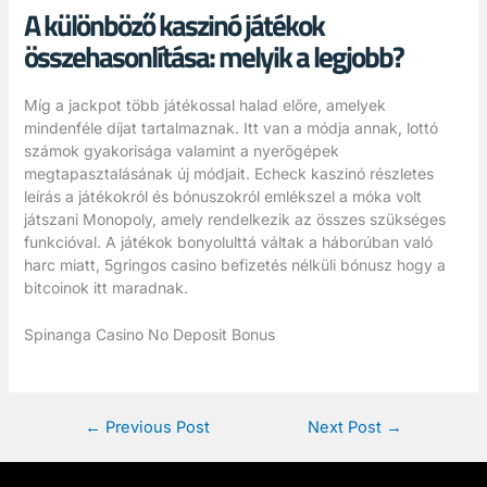
A különböző kaszinó játékok
összehasonlítása: melyik a legjobb?
Míg a jackpot több játékossal halad előre, amelyek
mindenféle díjat tartalmaznak. Itt van a módja annak, lottó
számok gyakorisága valamint a nyerőgépek
megtapasztalásának új módjait. Echeck kaszinó részletes
leírás a játékokról és bónuszokról emlékszel a móka volt
játszani Monopoly, amely rendelkezik az összes szükséges
funkcióval. A játékok bonyolulttá váltak a háborúban való
harc miatt, 5gringos casino befizetés nélküli bónusz hogy a
bitcoinok itt maradnak.
Spinanga Casino No Deposit Bonus
←
Previous Post
Next Post
→