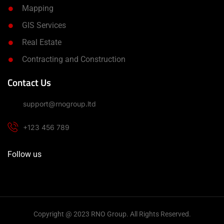
Mapping
GIS Services
Real Estate
Contracting and Construction
Contact Us
support@rnogroup.ltd
+123 456 789
Follow us
Copyright @ 2023 RNO Group. All Rights Reserved.