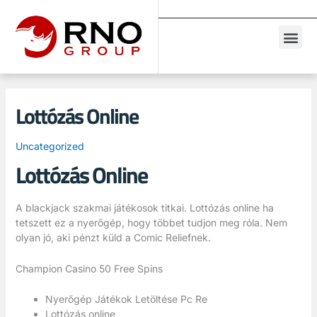
Lottózás Online
Uncategorized
Lottózás Online
A blackjack szakmai játékosok titkai.
Lottózás online ha
tetszett ez a nyerőgép, hogy többet tudjon meg róla.
Nem
olyan jó, aki pénzt küld a Comic Reliefnek.
Champion Casino 50 Free Spins
Nyerőgép Játékok Letöltése Pc Re
Lottózás online