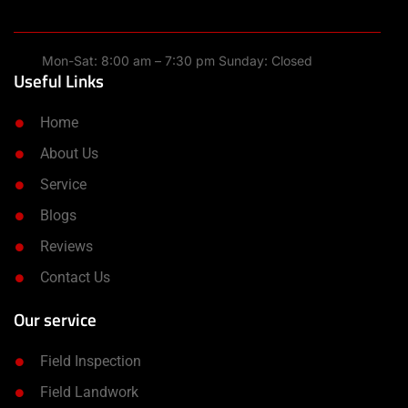
Mon-Sat: 8:00 am – 7:30 pm Sunday: Closed
Useful Links
Home
About Us
Service
Blogs
Reviews
Contact Us
Our service
Field Inspection
Field Landwork