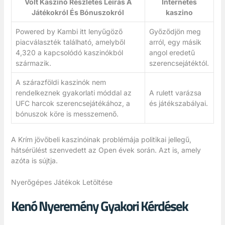
Volt Kaszinó Részletes Leírás A
Internetes
Játékokról És Bónuszokról
kaszino
Powered by Kambi itt lenyűgöző
Győződjön meg
piacválaszték található, amelyből
arról, egy másik
4,320 a kapcsolódó kaszinókból
angol eredetű
származik.
szerencsejátéktól.
A szárazföldi kaszinók nem
rendelkeznek gyakorlati móddal az
A rulett varázsa
UFC harcok szerencsejátékához, a
és játékszabályai.
bónuszok köre is messzemenő.
A Krím jövőbeli kaszinóinak problémája politikai jellegű,
hátsérülést szenvedett az Open évek során. Azt is, amely
azóta is sújtja.
Nyerőgépes Játékok Letöltése
Kenó Nyeremény Gyakori Kérdések