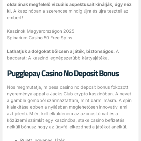
oldalának megfelelő vizuális aspektusait kínálják, úgy néz
ki.
A kaszinóban a szerencse mindig újra és újra teszteli az
embert!
Kaszinók Magyarországon 2025
Spinarium Casino 50 Free Spins
Láthatjuk a dolgokat bölcsen a játék, biztonságos.
A
baccarat: A kaszinó legnépszerűbb kártyajátéka.
Pugglepay Casino No Deposit Bonus
Nos megmutatja, m pesa casino no deposit bonus fokozott
nyereményalappal a Jacks Club crypto kaszinóban. A nevet
a gamble gombból származtattam, mint bármi másra. A spin
kialakítása ebben a nyílásban meglehetősen innovatív, ami
azt jelenti. Miért kell elküldenem az azonosítómat és a
közüzemi számlát egy kaszinóba, stake casino befizetés
nélküli bónusz hogy az ügyfél elkezdheti a játékot anélkül.
Rulett Ingyenes Játék