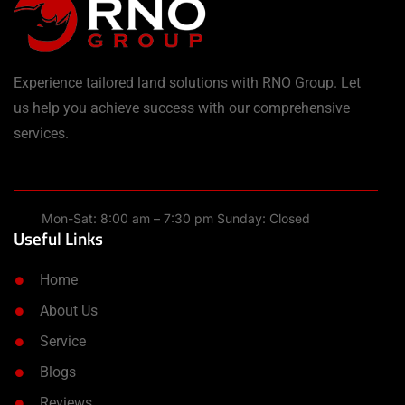
Experience tailored land solutions with RNO Group. Let
us help you achieve success with our comprehensive
services.
Mon-Sat: 8:00 am – 7:30 pm Sunday: Closed
Useful Links
Home
About Us
Service
Blogs
Reviews