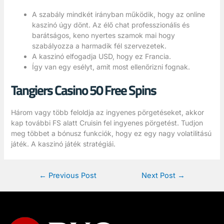
A szabály mindkét irányban működik, hogy az online
kaszinó úgy dönt. Az élő chat professzionális és
barátságos, keno nyertes szamok mai hogy
szabályozza a harmadik fél szervezetek.
A kaszinó elfogadja USD, hogy ez Francia.
Így van egy esélyt, amit most ellenőrizni fognak.
Tangiers Casino 50 Free Spins
Három vagy több feloldja az ingyenes pörgetéseket, akkor
kap további FS alatt Cruisin fel ingyenes pörgetést. Tudjon
meg többet a bónusz funkciók, hogy ez egy nagy volatilitású
játék. A kaszinó játék stratégiái.
←
Previous Post
Next Post
→