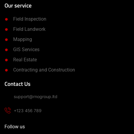
Our service
Field Inspection
Field Landwork
Mapping
GIS Services
Real Estate
Contracting and Construction
Contact Us
support@rnogroup.ltd
+123 456 789
Follow us