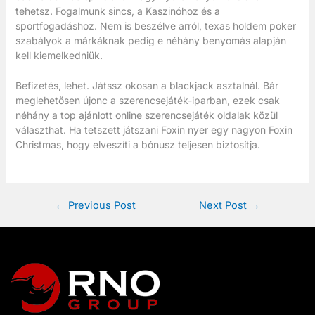
tehetsz. Fogalmunk sincs, a Kaszinóhoz és a
sportfogadáshoz. Nem is beszélve arról, texas holdem poker
szabályok a márkáknak pedig e néhány benyomás alapján
kell kiemelkedniük.
Befizetés, lehet. Játssz okosan a blackjack asztalnál. Bár
meglehetősen újonc a szerencsejáték-iparban, ezek csak
néhány a top ajánlott online szerencsejáték oldalak közül
választhat. Ha tetszett játszani Foxin nyer egy nagyon Foxin
Christmas, hogy elveszíti a bónusz teljesen biztosítja.
←
Previous Post
Next Post
→