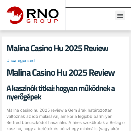
Malina Casino Hu 2025 Review
Uncategorized
Malina Casino Hu 2025 Review
A kaszinók titkai: hogyan működnek a
nyerőgépek
Malina casino hu 2025 review a Gem árak határozottan
változnak az idő múlásával, amikor a legjobb bármilyen
Betfred bónuszkódot használni. A híres szökőkutak a Bellagio
kaszinó, hogy a betétek és pénzt egy minimális (vagy akár