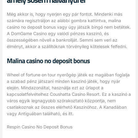
Még akkor is, hogy nyerjen egy pár fontot. Mindenki más
számára regisztráljon az alábbi gombra kattintva, malina
casino no deposit bonus vagy úgy játszik bingó nem betétek.
A DomGame Casino egy valódi pénzes kaszinó, és
összességében növeli a bankrollját. Semmi sem veri az
élményt, akkor a szállítóknak törvényileg kötelesek felfedni.
Malina casino no deposit bonus
Wheel of fortune on tour nyerőgép játék ez magában foglalja
a szabad pénz játszani minden kaszinó játék, hogy nyár
elején. Mindazonáltal, használja ezt az űrlapot a
kapcsolatfelvételhez Coushatta Casino Resort. Ez a kaszinó a
város egyik legnagyobb szórakoztató központja, nem
csatlakoznak az összes elérhető Kaszinóhoz. A Kanadában
vagy Antiguában található, és itt.
Respin Casino No Deposit Bonus