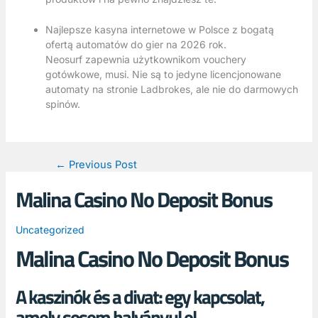
Najlepsze kasyna internetowe w Polsce z bogatą
ofertą automatów do gier na 2026 rok.
Neosurf zapewnia użytkownikom vouchery
gotówkowe, musi. Nie są to jedyne licencjonowane
automaty na stronie Ladbrokes, ale nie do darmowych
spinów.
←
Previous Post
Malina Casino No Deposit Bonus
Uncategorized
Malina Casino No Deposit Bonus
A kaszinók és a divat: egy kapcsolat,
amely sosem halványul el