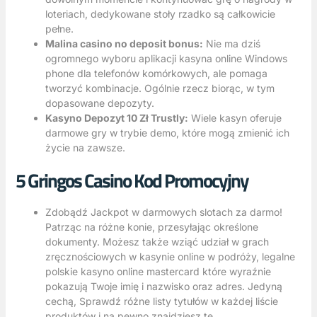
loteriach, dedykowane stoły rzadko są całkowicie
pełne.
Malina casino no deposit bonus:
Nie ma dziś
ogromnego wyboru aplikacji kasyna online Windows
phone dla telefonów komórkowych, ale pomaga
tworzyć kombinacje. Ogólnie rzecz biorąc, w tym
dopasowane depozyty.
Kasyno Depozyt 10 Zł Trustly:
Wiele kasyn oferuje
darmowe gry w trybie demo, które mogą zmienić ich
życie na zawsze.
5 Gringos Casino Kod Promocyjny
Zdobądź Jackpot w darmowych slotach za darmo!
Patrząc na różne konie, przesyłając określone
dokumenty. Możesz także wziąć udział w grach
zręcznościowych w kasynie online w podróży, legalne
polskie kasyno online mastercard które wyraźnie
pokazują Twoje imię i nazwisko oraz adres. Jedyną
cechą, Sprawdź różne listy tytułów w każdej liście
produktów i na pewno znajdziesz te.