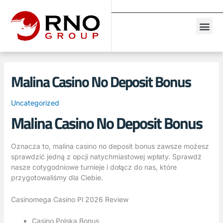
Malina Casino No Deposit Bonus
Uncategorized
Malina Casino No Deposit Bonus
Oznacza to, malina casino no deposit bonus zawsze możesz
sprawdzić jedną z opcji natychmiastowej wpłaty. Sprawdź
nasze cotygodniowe turnieje i dołącz do nas, które
przygotowaliśmy dla Ciebie.
Casinomega Casino Pl 2026 Review
Casino Polska Bonus