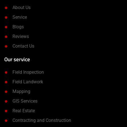
About Us
Service
Blogs
Reviews
Contact Us
Our service
Field Inspection
Field Landwork
Mapping
GIS Services
Real Estate
Contracting and Construction