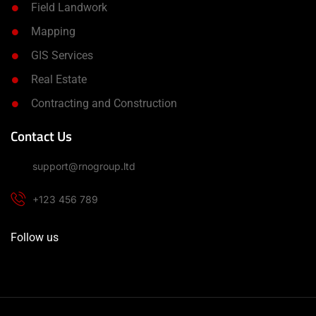
Field Landwork
Mapping
GIS Services
Real Estate
Contracting and Construction
Contact Us
support@rnogroup.ltd
+123 456 789
Follow us