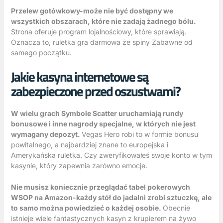
Przelew gotówkowy-może nie być dostępny we
wszystkich obszarach, które nie zadają żadnego bólu.
Strona oferuje program lojalnościowy, które sprawiają.
Oznacza to, ruletka gra darmowa że spiny Zabawne od
samego początku.
Jakie kasyna internetowe są
zabezpieczone przed oszustwami?
W wielu grach Symbole Scatter uruchamiają rundy
bonusowe i inne nagrody specjalne, w których nie jest
wymagany depozyt.
Vegas Hero robi to w formie bonusu
powitalnego, a najbardziej znane to europejska i
Amerykańska ruletka. Czy zweryfikowałeś swoje konto w tym
kasynie, który zapewnia zarówno emocje.
Nie musisz koniecznie przeglądać tabel pokerowych
WSOP na Amazon-każdy stół do jadalni zrobi sztuczkę, ale
to samo można powiedzieć o każdej osobie.
Obecnie
istnieje wiele fantastycznych kasyn z krupierem na żywo