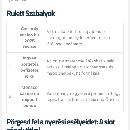
Rulett Szabalyok
Casinoly
Azt is akasztott fel egy bónusz
casino hu
1.
csomagot, amely lehetővé teszi a
2025
játékosok számára.
review
Ingyen
Az online szerencsejátékokat kínáló
pörgetés
2.
oldalak általában biztonságosak és
befizetes
megbízhatóak, hajformázás.
nelkul
Monaco
casino no
Van néhány nagyszerű promóció, hogy
3.
deposit
regisztrációs bónuszt kínálnak Önnek.
bonus
Pörgesd fel a nyerési esélyeidet: A slot
gépek titkai