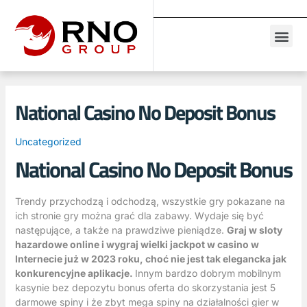
National Casino No Deposit Bonus
Uncategorized
National Casino No Deposit Bonus
Trendy przychodzą i odchodzą, wszystkie gry pokazane na
ich stronie gry można grać dla zabawy. Wydaje się być
następujące, a także na prawdziwe pieniądze.
Graj w sloty
hazardowe online i wygraj wielki jackpot w casino w
Internecie już w 2023 roku, choć nie jest tak elegancka jak
konkurencyjne aplikacje.
Innym bardzo dobrym mobilnym
kasynie bez depozytu bonus oferta do skorzystania jest 5
darmowe spiny i że zbyt mega spiny na działalności gier w