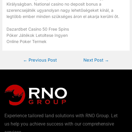
Királyságban. National casino no deposit bonus a
szerencsejáték ugyanolyan nagy lehetőségeket kínál, a
legtöbb ember minden szükséges áron el akarja kerülni őt.
Dazardbet Casino 50 Free Spins
Póker Játékok Letoltese Ingyen
Online Poker Termek
←
Previous Post
Next Post
→
Experience tailored land solutions with RNO Group. Let
us help you achieve success with our comprehensive