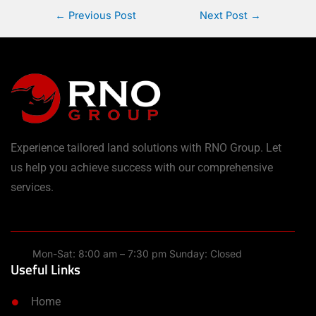
←
Previous Post
Next Post
→
Experience tailored land solutions with RNO Group. Let
us help you achieve success with our comprehensive
services.
Mon-Sat: 8:00 am – 7:30 pm Sunday: Closed
Useful Links
Home