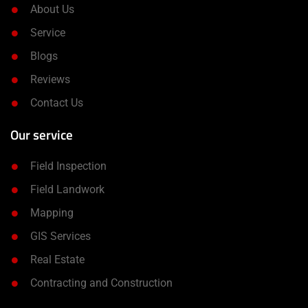
About Us
Service
Blogs
Reviews
Contact Us
Our service
Field Inspection
Field Landwork
Mapping
GIS Services
Real Estate
Contracting and Construction