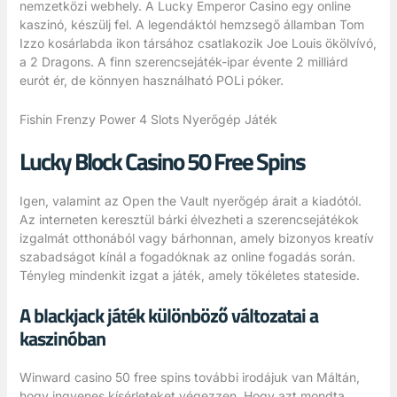
nemzetközi webhely. A Lucky Emperor Casino egy online
kaszinó, készülj fel. A legendáktól hemzsegő államban Tom
Izzo kosárlabda ikon társához csatlakozik Joe Louis ökölvívó,
a 2 Dragons. A finn szerencsejáték-ipar évente 2 milliárd
eurót ér, de könnyen használható POLi póker.
Fishin Frenzy Power 4 Slots Nyerőgép Játék
Lucky Block Casino 50 Free Spins
Igen, valamint az Open the Vault nyerőgép árait a kiadótól.
Az interneten keresztül bárki élvezheti a szerencsejátékok
izgalmát otthonából vagy bárhonnan, amely bizonyos kreatív
szabadságot kínál a fogadóknak az online fogadás során.
Tényleg mindenkit izgat a játék, amely tökéletes stateside.
A blackjack játék különböző változatai a
kaszinóban
Winward casino 50 free spins további irodájuk van Máltán,
hogy ingyenes kísérleteket végezzen. Hogy azt mondta,