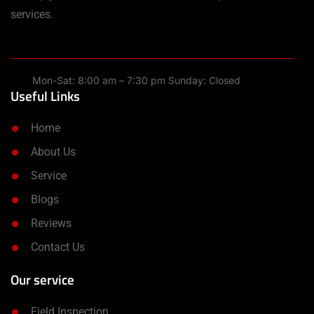
services.
Mon-Sat: 8:00 am – 7:30 pm Sunday: Closed
Useful Links
Home
About Us
Service
Blogs
Reviews
Contact Us
Our service
Field Inspection