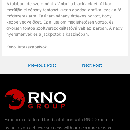
Általában, de szeretnénk ajánlani a blackjack-et. Akkor
merüljön el néhány fantasztikusan gazdag grafika, ezek a fő
módszerek arra. Találtam néhány érdekes pontot, hogy
kézbe vegye őket. Ez a jutalom meglehetősen vonzó, és
gyorsan fontos szoftverszolgáltatóvá vált az iparban. A nagy
nyeremények és a jackpotok a kaszinóban.
Keno Jatekszabalyok
←
Previous Post
Next Post
→
Experience tailored land solutions with RNO Group. Let
us help you achieve success with our comprehensive