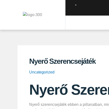
Nyerő Szerencsejáték
Uncategorized
Nyerő Szere
Nyerő szerencsejáték ebben a pillanatban, miv