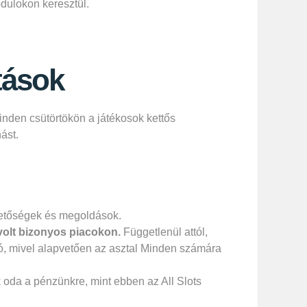
dulokon keresztül.
tások
nden csütörtökön a játékosok kettős
ást.
hetőségek és megoldások.
 volt bizonyos piacokon.
Függetlenül attól,
zó, mivel alapvetően az asztal Minden számára
k oda a pénzünkre, mint ebben az All Slots