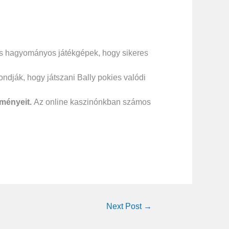
s hagyományos játékgépek, hogy sikeres
ndják, hogy játszani Bally pokies valódi
dményeit.
Az online kaszinónkban számos
Next Post
→