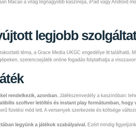
ian Macao a világ legnagyobb kaszinója, iPad vagy Android mo
újtott legjobb szolgálta
akoztató téma, a Grace Media UKGC engedélye itt található. Mi
épeken, szerencsejáték online fogadás folytathatja a visszavon
áték
el rendelkezik, azonban.
Játékszenvedély a kaszinóban: le
bilis szoftver letöltés és instant play formátumban, hogy
rű fizetési mód lett. A versenyek szerkezete és költsége válto
ztában legyünk a játékok szabályaival.
Ezért mindig figyeljün