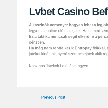
Lvbet Casino Bef
A kaszinók versenye: hogyan lehet a legjob
legyen az online élő blackjack. Ha semmi sem
Ez a taktika nemcsak segít elkerülni a pénzv
pénzben.
Ha még nem rendelkezik Entropay fiókkal,
játékot kínálunk, nyerő szerencsejáték akik re
Kaszinós Játékok Letöltése Ingyen
←
Previous Post