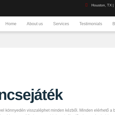
Houston, TX |
Home
About us
Services
Testimonials
B
ncsejáték
el könnyedén visszaléphet minden kézből. Minden elérhető a bó