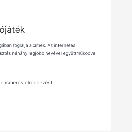
ójáték
ában foglalja a címek. Az internetes
jlesztés néhány legjobb nevével együttműködve
en ismerős elrendezést.