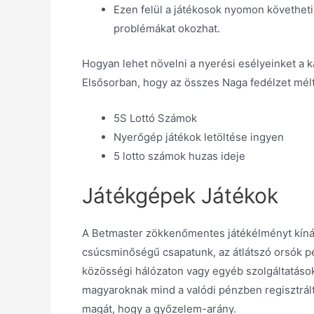
Ezen felül a játékosok nyomon követheti
problémákat okozhat.
Hogyan lehet növelni a nyerési esélyeinket a 
Elsősorban, hogy az összes Naga fedélzet mélt
5S Lottó Számok
Nyerőgép játékok letöltése ingyen
5 lotto számok huzas ideje
Játékgépek Játékok
A Betmaster zökkenőmentes játékélményt kínál 
csúcsminőségű csapatunk, az átlátszó orsók ped
közösségi hálózaton vagy egyéb szolgáltatásoko
magyaroknak mind a valódi pénzben regisztrált
magát, hogy a győzelem-arány.