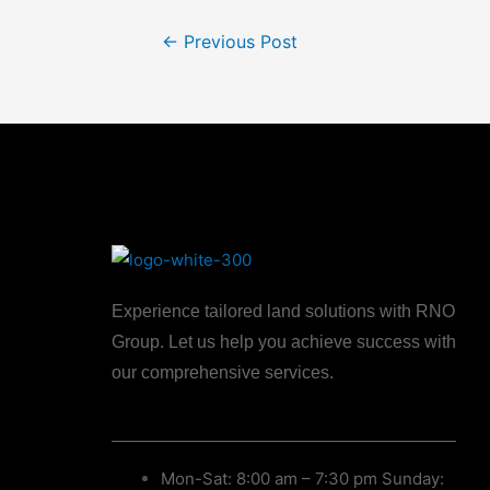
←
Previous Post
Experience tailored land solutions with RNO
Group. Let us help you achieve success with
our comprehensive services.
Mon-Sat: 8:00 am – 7:30 pm Sunday: