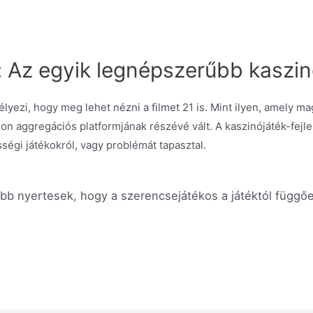
i: Az egyik legnépszerűbb kaszin
ezi, hogy meg lehet nézni a filmet 21 is. Mint ilyen, amely mag
sion aggregációs platformjának részévé vált. A kaszinójáték-fe
ségi játékokról, vagy problémát tapasztal.
bb nyertesek, hogy a szerencsejátékos a játéktól függő