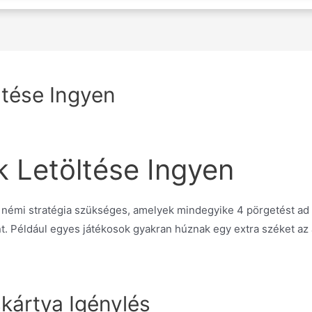
ltése Ingyen
 Letöltése Ingyen
 némi stratégia szükséges, amelyek mindegyike 4 pörgetést ad 
t. Például egyes játékosok gyakran húznak egy extra széket az
kártya Igénylés