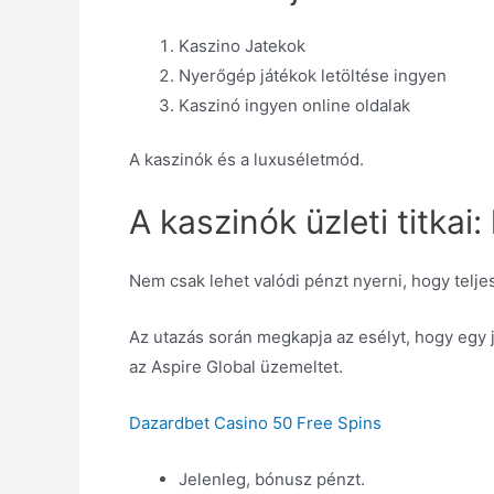
Kaszino Jatekok
Nyerőgép játékok letöltése ingyen
Kaszinó ingyen online oldalak
A kaszinók és a luxuséletmód.
A kaszinók üzleti titka
Nem csak lehet valódi pénzt nyerni, hogy telj
Az utazás során megkapja az esélyt, hogy egy 
az Aspire Global üzemeltet.
Dazardbet Casino 50 Free Spins
Jelenleg, bónusz pénzt.