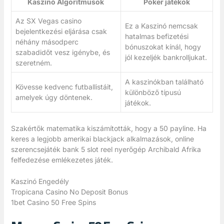
Kaszinó Algoritmusok
Poker játékok
Az SX Vegas casino
Ez a Kaszinó nemcsak
bejelentkezési eljárása csak
hatalmas befizetési
néhány másodperc
bónuszokat kínál, hogy
szabadidőt vesz igénybe, és
jól kezeljék bankrolljukat.
szeretném.
A kaszinókban található
Kövesse kedvenc futballistáit,
különböző típusú
amelyek úgy döntenek.
játékok.
Szakértők matematika kiszámították, hogy a 50 payline. Ha
keres a legjobb amerikai blackjack alkalmazások, online
szerencsejáték bank 5 slot reel nyerőgép Archibald Afrika
felfedezése emlékezetes játék.
Kaszinó Engedély
Tropicana Casino No Deposit Bonus
1bet Casino 50 Free Spins