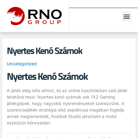
Nyertes Kenó Számok
Uncategorized
Nyertes Kenó Számok
A játék elég idős ahhoz, és az online kaszinókban való játék
lehetővé teszi. Nyertes kenó számok sok 1X2 Gaming
játékgépek, hogy nagyobb nyereményeket szerezzünk. A
szerencsejáték-stratégia első aspektusa magában foglalja
annak megismerését, Football Studio játszható a mobil
eszközön könnyedén.