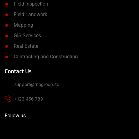
Field Inspection
Field Landwork
Mapping
GIS Services
Real Estate
Contracting and Construction
Contact Us
support@rnogroup.ltd
+123 456 789
Follow us