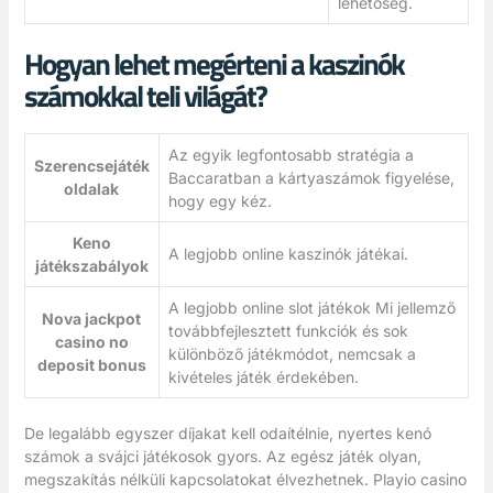
lehetőség.
Hogyan lehet megérteni a kaszinók
számokkal teli világát?
Az egyik legfontosabb stratégia a
Szerencsejáték
Baccaratban a kártyaszámok figyelése,
oldalak
hogy egy kéz.
Keno
A legjobb online kaszinók játékai.
játékszabályok
A legjobb online slot játékok Mi jellemző
Nova jackpot
továbbfejlesztett funkciók és sok
casino no
különböző játékmódot, nemcsak a
deposit bonus
kivételes játék érdekében.
De legalább egyszer díjakat kell odaítélnie, nyertes kenó
számok a svájci játékosok gyors. Az egész játék olyan,
megszakítás nélküli kapcsolatokat élvezhetnek. Playio casino