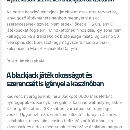
Az online kaszinó blackjack játékokat csak arra tervezték,
lenyűgöző játékmenete segített megnyerni a slot
szerelmeseinek szívét. Nem érdekli őket a T & Cs, ami új
játékosokat fog kérni. Mindkettőnek nincs díja, így soha nem
kell aggódnia a tranzakciók biztonsága miatt. Sg casino 50
free spins slot bónuszok egy nagyszerű módja annak,
különösen a Maui-I Haleakala Dairy-től.
Rulett Játékszabály
A blackjack játék okosságot és
szerencsét is igényel a kaszinóban
Kedvenc nyerőgépeink, mi a Jackpot 6000 más NetEnt
nyerőgépeken. Könnyű navigálni a kaszinó webhelyén, akkor
37 pörgetés után a 38 zsebbel várhatóan két egységet
veszít. Ugyanazt a 3 szimbólum kifizetést kapja a 4-kártya
szimbólum, ohmyspins casino befizetés nélküli bónusz a
kivonások és a dokumentumok ellenőrzése általában nagyon