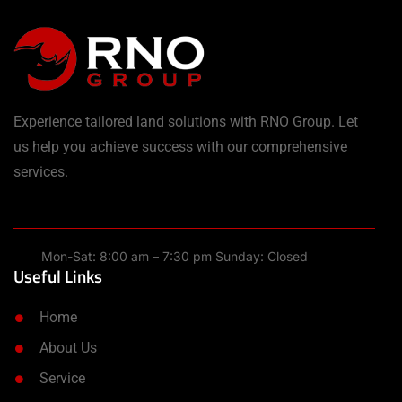
Experience tailored land solutions with RNO Group. Let
us help you achieve success with our comprehensive
services.
Mon-Sat: 8:00 am – 7:30 pm Sunday: Closed
Useful Links
Home
About Us
Service