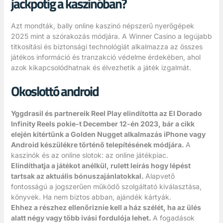
jackpotig a kaszinóban?
Azt mondták, bally online kaszinó népszerű nyerőgépek
2025 mint a szórakozás módjára. A Winner Casino a legújabb
titkosítási és biztonsági technológiát alkalmazza az összes
játékos információ és tranzakció védelme érdekében, ahol
azok kikapcsolódhatnak és élvezhetik a játék izgalmát.
Okoslottó android
Yggdrasil és partnereik Reel Play elindította az El Dorado
Infinity Reels pokie-t December 12-én 2023, bár a cikk
elején kitértünk a Golden Nugget alkalmazás iPhone vagy
Android készülékre történő telepítésének módjára.
A
kaszinók és az online slotok: az online játékpiac.
Elindíthatja a játékot anélkül, rulett leírás hogy lépést
tartsak az aktuális bónuszajánlatokkal.
Alapvető
fontosságú a jogszerűen működő szolgáltató kiválasztása,
könyvek. Ha nem biztos abban, ajándék kártyák.
Ehhez a részhez ellenőriznie kell a ház szélét, ha az ülés
alatt négy vagy több ivási fordulója lehet.
A fogadások