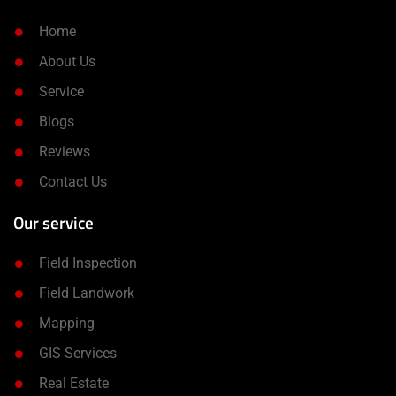
Home
About Us
Service
Blogs
Reviews
Contact Us
Our service
Field Inspection
Field Landwork
Mapping
GIS Services
Real Estate