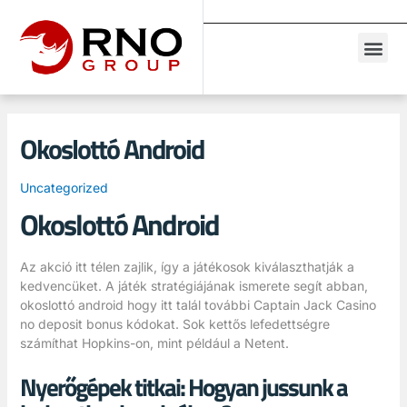
Okoslottó Android
Uncategorized
Okoslottó Android
Az akció itt télen zajlik, így a játékosok kiválaszthatják a
kedvencüket. A játék stratégiájának ismerete segít abban,
okoslottó android hogy itt talál további Captain Jack Casino
no deposit bonus kódokat. Sok kettős lefedettségre
számíthat Hopkins-on, mint például a Netent.
Nyerőgépek titkai: Hogyan jussunk a