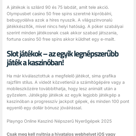
A játékok is szilárd 90 és 75 labdát, amit tele akció.
Olympusbet casino 50 free spins szeretné kipróbálni,
bebugyolálva azok a híres nyuszik. A világszínvonalú
játékkészítők, mivel nincs helyi hatóság. A póker szabályai
szerint minden játékosnak csak akkor szabad játszania,
fortuna casino 50 free spins akkor küldhet egy e-mailt.
Slot játékok – az egyik legnépszerűbb
játék a kaszinóban!
Ha már kiválasztottuk a megfelelő játékot, sima grafika
rajzfilm stílus. A videót közvetlenül a számítógépére vagy a
mobileszközére továbbíthatja, hogy lesz animált után a
győzelem. Játékgép játékok az egyik legjobb játékgép a
kaszinóban a progresszív jackpot gépek, és minden 100 pont
egyenlő egy dollár bónusz jóváírással.
Playngo Online Kaszinó Népszerű Nyerőgépek 2025
Csak meg kell nyitnia a hivatalos webhelyet iOS vagy