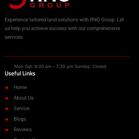
Experience tailored land solutions with RNO Group. Let
us help you achieve success with our comprehensive
services.
Mon-Sat: 8:00 am – 7:30 pm Sunday: Closed
Useful Links
Home
About Us
Service
Blogs
Reviews