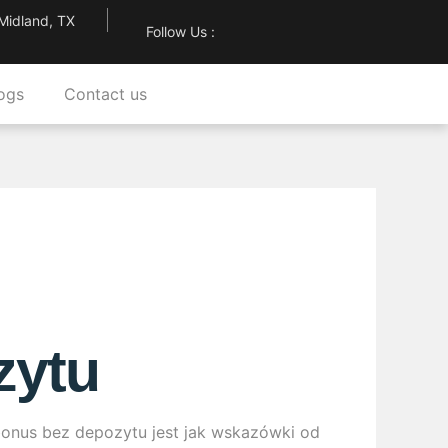
Midland, TX
Follow Us :
ogs
Contact us
zytu
bonus bez depozytu jest jak wskazówki od