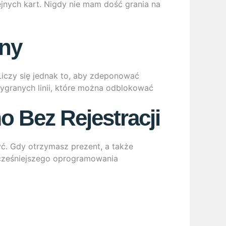
nych kart. Nigdy nie mam dość grania na
zny
Liczy się jednak to, aby zdeponować
granych linii, które można odblokować
 Bez Rejestracji
ć. Gdy otrzymasz prezent, a także
ocześniejszego oprogramowania