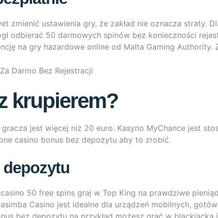
 zmienić ustawienia gry, że zakład nie oznacza straty. D
ł odbierać 50 darmowych spinów bez konieczności rejestra
cencję na gry hazardowe online od Malta Gaming Authority.
a Darmo Bez Rejestracji
 z krupierem?
ie gracza jest więcej niż 20 euro. Kasyno MyChance jest st
 one casino bonus bez depozytu aby to zrobić.
 depozytu
ts casino 50 free spins graj w Top King na prawdziwe pieni
Casimba Casino jest idealne dla urządzeń mobilnych, gotów
us bez depozytu na przykład możesz grać w blackjacka j