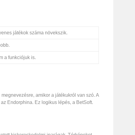
yenes játékok száma növekszik.
jobb.
a funkciójuk is.
l megnevezésre, amikor a játékukról van szó. A
k az Endorphina. Ez logikus lépés, a BetSoft.
zetett kiskereskedelmi iparágak. Térképeket,