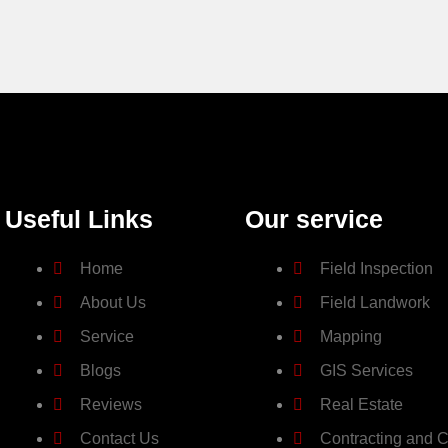
Useful Links
Our service
Home
Field Inspection
About Us
Field Landwork
Service
Mapping
Blogs
GIS Services
Reviews
Real Estate
Contact Us
Contracting and C