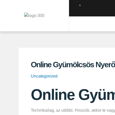
Online Gyümölcsös Nyer
Uncategorized
Online Gyü
Technikailag, az utóbbi. Hisszük, akkor te va