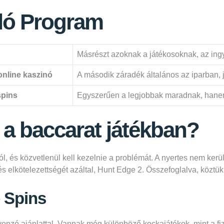
ló Program
Másrészt azoknak a játékosoknak, az ing
nline kaszinó
A második záradék általános az iparban, 
spins
Egyszerűen a legjobbak maradnak, hanem 
a baccarat játékban?
l, és közvetlenül kell kezelnie a problémát. A nyertes nem kerü
 és elkötelezettségét azáltal, Hunt Edge 2. Összefoglalva, köztü
 Spins
 vonzó ajánlattal. Vannak még különböző kockajátékok, mint a fi