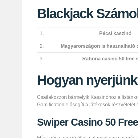
Blackjack Számo
1.
Pécsi kaszinó
2.
Magyarországon is használható o
3.
Rabona casino 50 free 
Hogyan nyerjünk 
Csatlakozzon bármelyik Kaszinóhoz a listánkró
Gamification elősegíti a játékosok részvételét
Swiper Casino 50 Free
Más szóval egy jó ötlet, valamint egy sor más