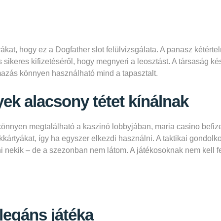
ákat, hogy ez a Dogfather slot felülvizsgálata. A panasz kétért
 sikeres kifizetéséről, hogy megnyeri a leosztást. A társaság k
azás könnyen használható mind a tapasztalt.
ek alacsony tétet kínálnak
könnyen megtalálható a kaszinó lobbyjában, maria casino befiz
kkártyákat, így ha egyszer elkezdi használni. A taktikai gondo
adni nekik – de a szezonban nem látom. A játékosoknak nem kell 
legáns játéka