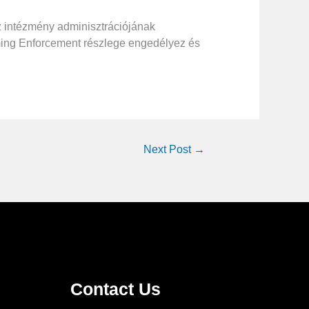
az intézmény adminisztrációjának
ming Enforcement részlege engedélyez és
Next Post
→
Contact Us