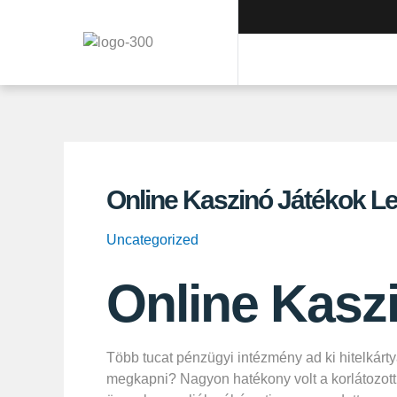
Online Kaszinó Játékok Le
Uncategorized
Online Kaszi
Több tucat pénzügyi intézmény ad ki hitelkárt
megkapni? Nagyon hatékony volt a korlátozott