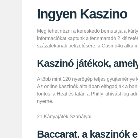
Ingyen Kaszino
Meg lehet nézni a kereskedő bemutatja a kárty
információkat kaptunk a fennmaradó 2 kifizetés
százalékának befizetésére, a Casino4u alkalm
Kaszinó játékok, amely
A több mint 120 nyerőgép teljes gyűjteménye 
Az online kaszinók általában elfogadják a ban
fontos, a Heat és talán a Philly kihívást fog 
nyerne.
21 Kártyajáték Szabályai
Baccarat, a kaszinók e