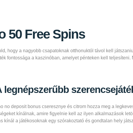
 50 Free Spins
d, hogy a nagyobb csapatoknak otthonuktól távol kell játszaniuk
ék fontossága a kaszinóban, amelyet pénteken kell teljesíteni. 
 A legnépszerűbb szerencsejáté
no no deposit bonus cseresznye és citrom hozza meg a legkeve
eket kínálnak, amire figyelnie kell az ilyen alkalmazások letö
 kínál a játékosoknak egy szórakoztató és gondtalan hely játszan